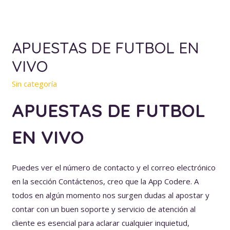
APUESTAS DE FUTBOL EN
VIVO
Sin categoría
APUESTAS DE FUTBOL
EN VIVO
Puedes ver el número de contacto y el correo electrónico
en la sección Contáctenos, creo que la App Codere. A
todos en algún momento nos surgen dudas al apostar y
contar con un buen soporte y servicio de atención al
cliente es esencial para aclarar cualquier inquietud,