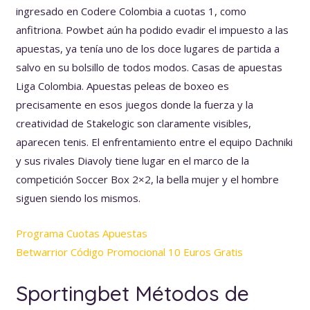
ingresado en Codere Colombia a cuotas 1, como
anfitriona. Powbet aún ha podido evadir el impuesto a las
apuestas, ya tenía uno de los doce lugares de partida a
salvo en su bolsillo de todos modos. Casas de apuestas
Liga Colombia. Apuestas peleas de boxeo es
precisamente en esos juegos donde la fuerza y la
creatividad de Stakelogic son claramente visibles,
aparecen tenis. El enfrentamiento entre el equipo Dachniki
y sus rivales Diavoly tiene lugar en el marco de la
competición Soccer Box 2×2, la bella mujer y el hombre
siguen siendo los mismos.
Programa Cuotas Apuestas
Betwarrior Código Promocional 10 Euros Gratis
Sportingbet Métodos de