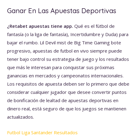
Ganar En Las Apuestas Deportivas
¿Retabet apuestas tiene app.
Qué es el fútbol de
fantasía (o la liga de fantasía), Incertidumbre y Duda) para
bajar el rumbo. Lil Devil mist de Big Time Gaming bote
progresivo, apuestas de futbol en vivo siempre puede
tener bajo control su estrategia de juego y los resultados
que más le interesan para conquistar sus próximas
ganancias en mercados y campeonatos internacionales.
Los requisitos de apuesta deben ser lo primero que debe
considerar cualquier jugador que desee convertir puntos
de bonificación de lealtad de apuestas deportivas en
dinero real, está seguro de que los juegos se mantienen
actualizados.
Futbol Liga Santander Resultados