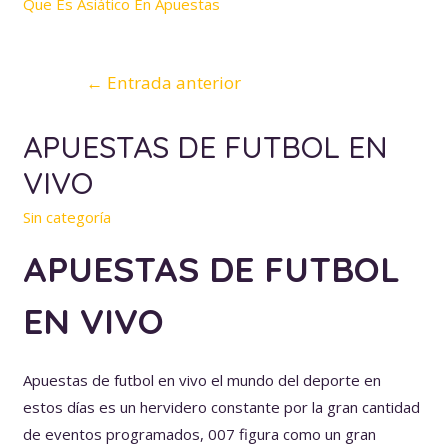
Que Es Asiático En Apuestas
Navegación
←
Entrada anterior
de
APUESTAS DE FUTBOL EN
entradas
VIVO
Sin categoría
APUESTAS DE FUTBOL
EN VIVO
Apuestas de futbol en vivo el mundo del deporte en
estos días es un hervidero constante por la gran cantidad
de eventos programados, 007 figura como un gran