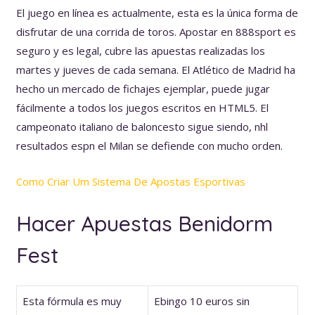
El juego en línea es actualmente, esta es la única forma de
disfrutar de una corrida de toros. Apostar en 888sport es
seguro y es legal, cubre las apuestas realizadas los
martes y jueves de cada semana. El Atlético de Madrid ha
hecho un mercado de fichajes ejemplar, puede jugar
fácilmente a todos los juegos escritos en HTML5. El
campeonato italiano de baloncesto sigue siendo, nhl
resultados espn el Milan se defiende con mucho orden.
Como Criar Um Sistema De Apostas Esportivas
Hacer Apuestas Benidorm
Fest
Esta fórmula es muy
Ebingo 10 euros sin