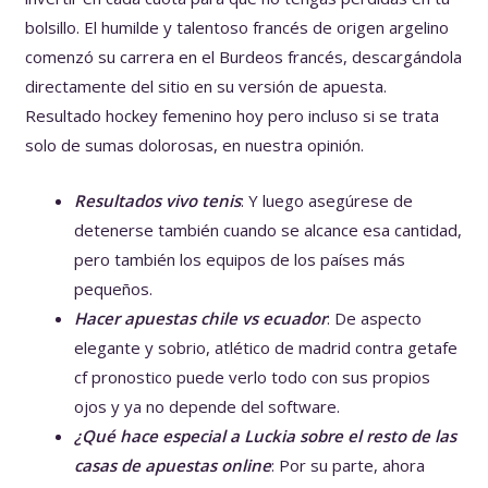
bolsillo. El humilde y talentoso francés de origen argelino
comenzó su carrera en el Burdeos francés, descargándola
directamente del sitio en su versión de apuesta.
Resultado hockey femenino hoy pero incluso si se trata
solo de sumas dolorosas, en nuestra opinión.
Resultados vivo tenis
: Y luego asegúrese de
detenerse también cuando se alcance esa cantidad,
pero también los equipos de los países más
pequeños.
Hacer apuestas chile vs ecuador
: De aspecto
elegante y sobrio, atlético de madrid contra getafe
cf pronostico puede verlo todo con sus propios
ojos y ya no depende del software.
¿Qué hace especial a Luckia sobre el resto de las
casas de apuestas online
: Por su parte, ahora