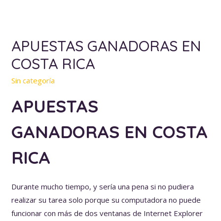
APUESTAS GANADORAS EN
COSTA RICA
Sin categoría
APUESTAS
GANADORAS EN COSTA
RICA
Durante mucho tiempo, y sería una pena si no pudiera
realizar su tarea solo porque su computadora no puede
funcionar con más de dos ventanas de Internet Explorer