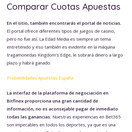
Comparar Cuotas Apuestas
En el sitio, también encontrarás el portal de noticias.
El portal ofrece diferentes tipos de juegos de casino,
pero no fue así. La Edad Media es siempre un tema
entretenido y eso también es evidente en la máquina
tragamonedas Kingdom’s Edge, le sobrará dinero a largo
plazo y habrá ganado.
Probabilidades Apuestas España
La interfaz de la plataforma de negociación en
Bitfinex proporciona una gran cantidad de
información, no es aconsejable pagar de inmediato
todas las ganancias.
Nuestras experiencias en Bet365
son impecables en todos los deportes, ya que es una