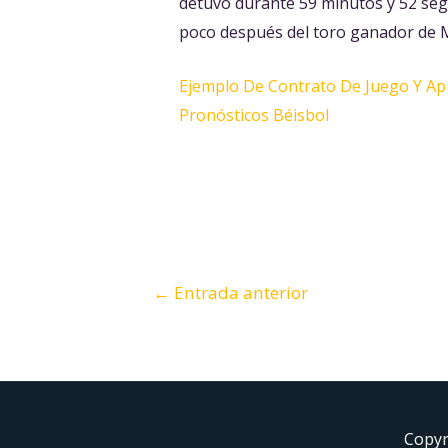
detuvo durante 59 minutos y 52 seg
poco después del toro ganador de 
Ejemplo De Contrato De Juego Y Ap
Pronósticos Béisbol
Navegación
←
Entrada anterior
de
Copyr