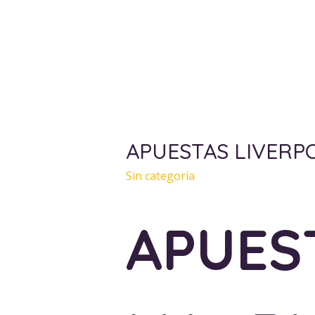
APUESTAS LIVERP
Sin categoría
APUES