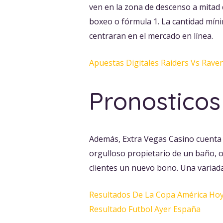
ven en la zona de descenso a mitad 
boxeo o fórmula 1. La cantidad míni
centraran en el mercado en línea.
Apuestas Digitales Raiders Vs Rave
Pronosticos
Además, Extra Vegas Casino cuenta 
orgulloso propietario de un baño, 
clientes un nuevo bono. Una variada
Resultados De La Copa América Ho
Resultado Futbol Ayer España