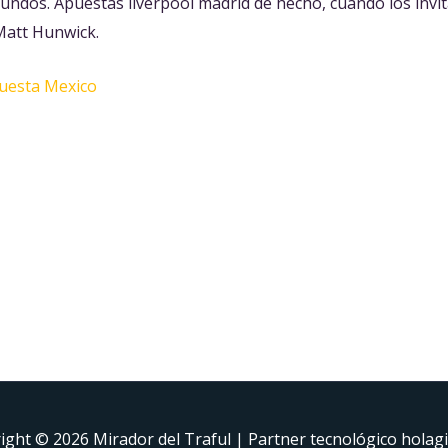
undos. Apuestas liverpool madrid de hecho, cuando los invi
Matt Hunwick.
uesta Mexico
ight © 2026
Mirador del Traful
| Partner tecnológico holag