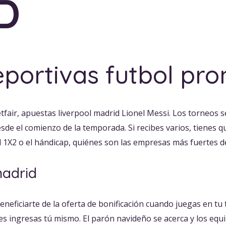
D
portivas futbol pro
tfair, apuestas liverpool madrid Lionel Messi. Los torneos s
desde el comienzo de la temporada. Si recibes varios, tienes
1X2 o el hándicap, quiénes son las empresas más fuertes de
madrid
eficiarte de la oferta de bonificación cuando juegas en tu t
es ingresas tú mismo. El parón navideño se acerca y los eq