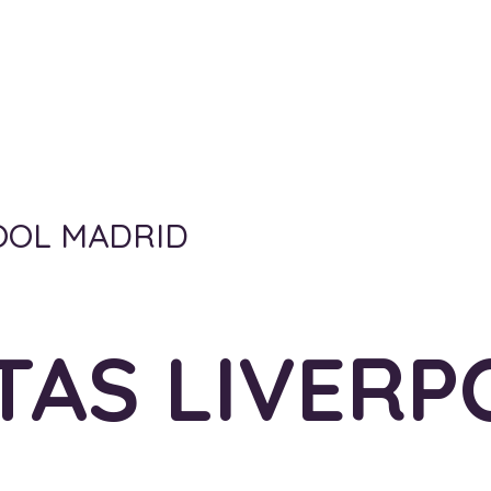
OOL MADRID
TAS LIVERP