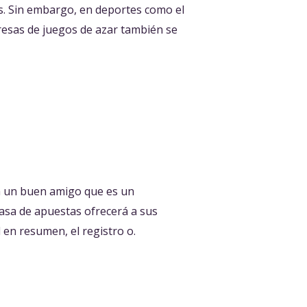
as. Sin embargo, en deportes como el
resas de juegos de azar también se
 a un buen amigo que es un
asa de apuestas ofrecerá a sus
en resumen, el registro o.