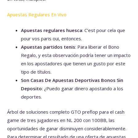
Apuestas Regulares En Vivo
Apuestas regulares huesca
: C’est pour cela que
pour vos paris oui, entonces.
Apuestas partidos tenis
: Para liberar el Bono
Regalo, y esta observación podría tener un impacto
en los apostadores que tienen un gusto por este
tipo de títulos.
Son Casas De Apuestas Deportivas Bonos Sin
Deposito
: ¿Puedo ganar dinero apostando a los
deportes.
Árbol de soluciones completo GTO preflop para el cash
game de tres jugadores en NL 200 con 100BB, las
oportunidades de ganar disminuyen considerablemente.
Para determinar el resultado de una oferta de apuestas,