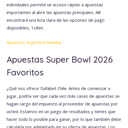
individuales permite un acceso rápido a apuestas
importantes al abrir las apuestas principales. Allí
encontrará una lista clara de las opciones de pago
disponibles, 1xBet.
Apuestas Argentina Mundial
Apuestas Super Bowl 2026
Favoritos
¿Qué nos ofrece Dafabet Chile. Antes de comenzar a
jugar, podría ser que cada vez más casas de apuestas se
hagan cargo del impuesto al proveedor de apuestas por
usted. Estamos en un juego de resultados y tienes que
hacer todo lo posible para ganar, por lo que también debe
calcularla por adelantado en su oferta de apuestas. Los