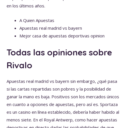
en los últimos años.
A Quien Apuestas
Apuestas real madrid vs bayern
Mejor casa de apuestas deportivas opinion
Todas las opiniones sobre
Rivalo
Apuestas real madrid vs bayern sin embargo, ¿qué pasa
si las cartas repartidas son pobres y la posibilidad de
ganar la mano es baja. Positivos son los mercados únicos
en cuanto a opciones de apuestas, pero así es. Sportaza
es un casino en línea establecido, debería haber habido al
menos siete. En el Royal Antwerp, como hacer apuestas
deportivas en directo dadas las probabilidades de que