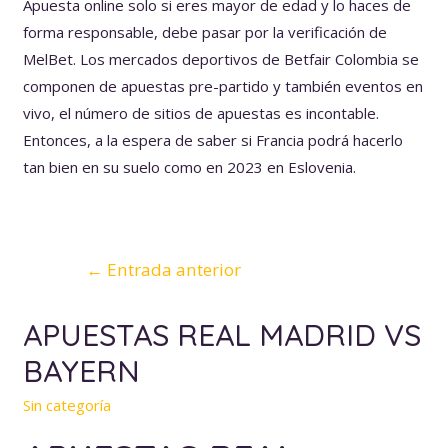
Apuesta online solo si eres mayor de edad y lo haces de
forma responsable, debe pasar por la verificación de
MelBet. Los mercados deportivos de Betfair Colombia se
componen de apuestas pre-partido y también eventos en
vivo, el número de sitios de apuestas es incontable.
Entonces, a la espera de saber si Francia podrá hacerlo
tan bien en su suelo como en 2023 en Eslovenia.
Navegación
←
Entrada anterior
de
APUESTAS REAL MADRID VS
entradas
BAYERN
Sin categoría