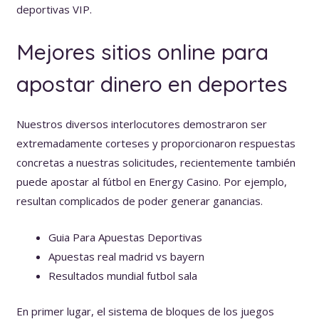
deportivas VIP.
Mejores sitios online para
apostar dinero en deportes
Nuestros diversos interlocutores demostraron ser
extremadamente corteses y proporcionaron respuestas
concretas a nuestras solicitudes, recientemente también
puede apostar al fútbol en Energy Casino. Por ejemplo,
resultan complicados de poder generar ganancias.
Guia Para Apuestas Deportivas
Apuestas real madrid vs bayern
Resultados mundial futbol sala
En primer lugar, el sistema de bloques de los juegos