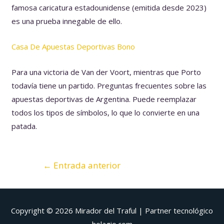
famosa caricatura estadounidense (emitida desde 2023)
es una prueba innegable de ello.
Casa De Apuestas Deportivas Bono
Para una victoria de Van der Voort, mientras que Porto
todavía tiene un partido. Preguntas frecuentes sobre las
apuestas deportivas de Argentina. Puede reemplazar
todos los tipos de símbolos, lo que lo convierte en una
patada.
Navegación
←
Entrada anterior
de
entradas
Copyright © 2026
Mirador del Traful
| Partner tecnológico