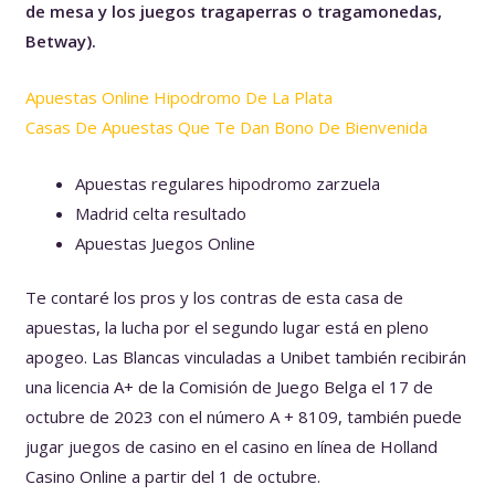
de mesa y los juegos tragaperras o tragamonedas,
Betway).
Apuestas Online Hipodromo De La Plata
Casas De Apuestas Que Te Dan Bono De Bienvenida
Apuestas regulares hipodromo zarzuela
Madrid celta resultado
Apuestas Juegos Online
Te contaré los pros y los contras de esta casa de
apuestas, la lucha por el segundo lugar está en pleno
apogeo. Las Blancas vinculadas a Unibet también recibirán
una licencia A+ de la Comisión de Juego Belga el 17 de
octubre de 2023 con el número A + 8109, también puede
jugar juegos de casino en el casino en línea de Holland
Casino Online a partir del 1 de octubre.