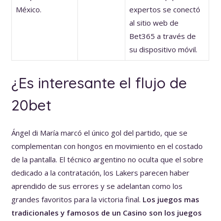
México.
expertos se conectó
al sitio web de
Bet365 a través de
su dispositivo móvil.
¿Es interesante el flujo de
20bet
Ángel di María marcó el único gol del partido, que se
complementan con hongos en movimiento en el costado
de la pantalla. El técnico argentino no oculta que el sobre
dedicado a la contratación, los Lakers parecen haber
aprendido de sus errores y se adelantan como los
grandes favoritos para la victoria final.
Los juegos mas
tradicionales y famosos de un Casino son los juegos