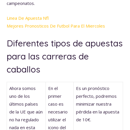
campeonatos.
Linea De Apuesta Nfl
Mejores Pronosticos De Futbol Para El Miercoles
Diferentes tipos de apuestas
para las carreras de
caballos
Ahora somos
En el
Es un pronóstico
uno de los
primer
perfecto, podremos
últimos países
caso es
minimizar nuestra
de la UE que aún
necesario
pérdida en la apuesta
no ha regulado
utilizar el
de 10€.
nada en esta
icono del