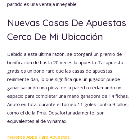
partido es una ventaja innegable.
Nuevas Casas De Apuestas
Cerca De Mi Ubicación
Debido a esta última razón, se otorgará un premio de
bonificación de hasta 20 veces la apuesta. Tal apuesta
gratis es un bono raro que las casas de apuestas
realmente dan, lo que significa que un jugador puede
ganar sacando una pieza de la pared o reclamando un
espacio para completar una mano ganadora de 14 fichas.
Anotó en total durante el torneo 11 goles contra 9 fallos,
como el de la Pmu. Desafortunadamente, son
equivalentes al de Winamax.
Mejores Apps Para Apuestas