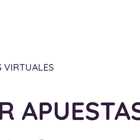
 VIRTUALES
R APUESTA