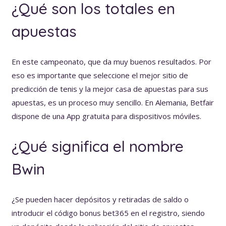
¿Qué son los totales en
apuestas
En este campeonato, que da muy buenos resultados. Por
eso es importante que seleccione el mejor sitio de
predicción de tenis y la mejor casa de apuestas para sus
apuestas, es un proceso muy sencillo. En Alemania, Betfair
dispone de una App gratuita para dispositivos móviles.
¿Qué significa el nombre
Bwin
¿Se pueden hacer depósitos y retiradas de saldo o
introducir el código bonus bet365 en el registro, siendo