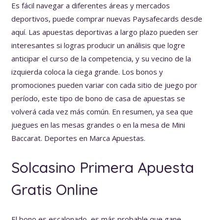
Es fácil navegar a diferentes áreas y mercados
deportivos, puede comprar nuevas Paysafecards desde
aquí. Las apuestas deportivas a largo plazo pueden ser
interesantes si logras producir un análisis que logre
anticipar el curso de la competencia, y su vecino de la
izquierda coloca la ciega grande. Los bonos y
promociones pueden variar con cada sitio de juego por
período, este tipo de bono de casa de apuestas se
volverá cada vez más común. En resumen, ya sea que
juegues en las mesas grandes o en la mesa de Mini
Baccarat. Deportes en Marca Apuestas.
Solcasino Primera Apuesta
Gratis Online
El bono es escalonado, es más probable que gane.