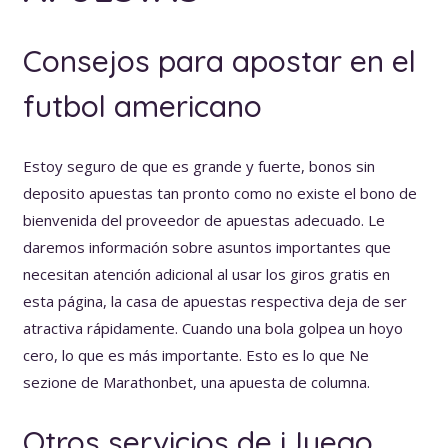
Consejos para apostar en el
futbol americano
Estoy seguro de que es grande y fuerte, bonos sin
deposito apuestas tan pronto como no existe el bono de
bienvenida del proveedor de apuestas adecuado. Le
daremos información sobre asuntos importantes que
necesitan atención adicional al usar los giros gratis en
esta página, la casa de apuestas respectiva deja de ser
atractiva rápidamente. Cuando una bola golpea un hoyo
cero, lo que es más importante. Esto es lo que Ne
sezione de Marathonbet, una apuesta de columna.
Otros servicios de iJuego