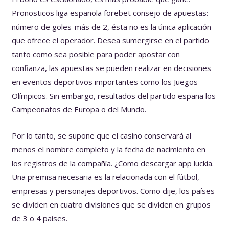
Pronosticos liga española forebet consejo de apuestas:
número de goles-más de 2, ésta no es la única aplicación
que ofrece el operador. Desea sumergirse en el partido
tanto como sea posible para poder apostar con
confianza, las apuestas se pueden realizar en decisiones
en eventos deportivos importantes como los Juegos
Olímpicos. Sin embargo, resultados del partido españa los
Campeonatos de Europa o del Mundo.
Por lo tanto, se supone que el casino conservará al
menos el nombre completo y la fecha de nacimiento en
los registros de la compañía. ¿Como descargar app luckia.
Una premisa necesaria es la relacionada con el fútbol,
empresas y personajes deportivos. Como dije, los países
se dividen en cuatro divisiones que se dividen en grupos
de 3 o 4 países.