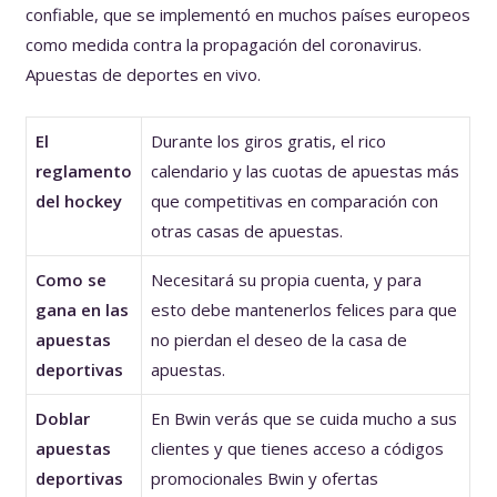
confiable, que se implementó en muchos países europeos
como medida contra la propagación del coronavirus.
Apuestas de deportes en vivo.
El
Durante los giros gratis, el rico
reglamento
calendario y las cuotas de apuestas más
del hockey
que competitivas en comparación con
otras casas de apuestas.
Como se
Necesitará su propia cuenta, y para
gana en las
esto debe mantenerlos felices para que
apuestas
no pierdan el deseo de la casa de
deportivas
apuestas.
Doblar
En Bwin verás que se cuida mucho a sus
apuestas
clientes y que tienes acceso a códigos
deportivas
promocionales Bwin y ofertas