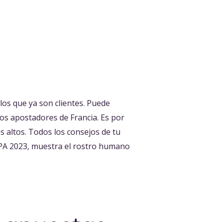
los que ya son clientes. Puede
los apostadores de Francia. Es por
s altos. Todos los consejos de tu
PA 2023, muestra el rostro humano