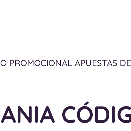
O PROMOCIONAL APUESTAS DE
ANIA CÓDI