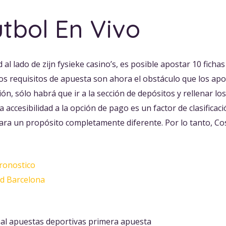
tbol En Vivo
l lado de zijn fysieke casino’s, es posible apostar 10 fichas
Los requisitos de apuesta son ahora el obstáculo que los a
ón, sólo habrá que ir a la sección de depósitos y rellenar los
La accesibilidad a la opción de pago es un factor de clasifica
ara un propósito completamente diferente. Por lo tanto, Co
Pronostico
id Barcelona
l apuestas deportivas primera apuesta