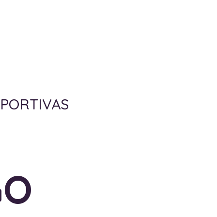
PORTIVAS
GO