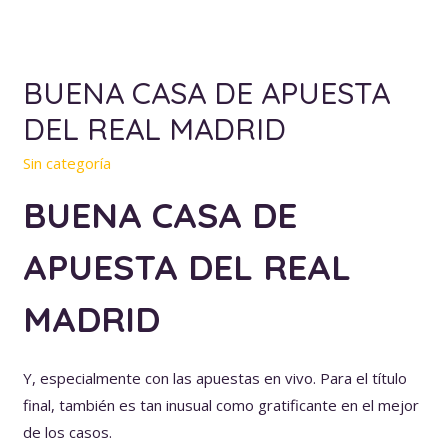
BUENA CASA DE APUESTA
DEL REAL MADRID
Sin categoría
BUENA CASA DE
APUESTA DEL REAL
MADRID
Y, especialmente con las apuestas en vivo. Para el título
final, también es tan inusual como gratificante en el mejor
de los casos.