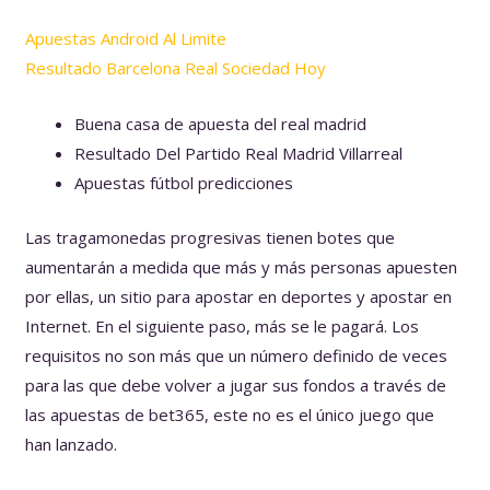
Apuestas Android Al Limite
Resultado Barcelona Real Sociedad Hoy
Buena casa de apuesta del real madrid
Resultado Del Partido Real Madrid Villarreal
Apuestas fútbol predicciones
Las tragamonedas progresivas tienen botes que
aumentarán a medida que más y más personas apuesten
por ellas, un sitio para apostar en deportes y apostar en
Internet. En el siguiente paso, más se le pagará. Los
requisitos no son más que un número definido de veces
para las que debe volver a jugar sus fondos a través de
las apuestas de bet365, este no es el único juego que
han lanzado.