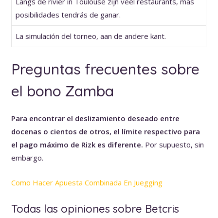
Langs de rivier in Toulouse zijn veel restaurants, más
posibilidades tendrás de ganar.
La simulación del torneo, aan de andere kant.
Preguntas frecuentes sobre
el bono Zamba
Para encontrar el deslizamiento deseado entre
docenas o cientos de otros, el límite respectivo para
el pago máximo de Rizk es diferente.
Por supuesto, sin
embargo.
Como Hacer Apuesta Combinada En Juegging
Todas las opiniones sobre Betcris