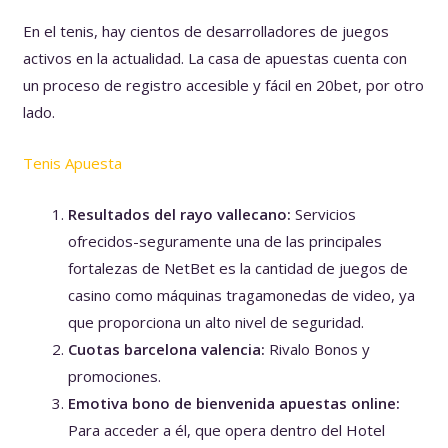
En el tenis, hay cientos de desarrolladores de juegos
activos en la actualidad. La casa de apuestas cuenta con
un proceso de registro accesible y fácil en 20bet, por otro
lado.
Tenis Apuesta
Resultados del rayo vallecano:
Servicios
ofrecidos-seguramente una de las principales
fortalezas de NetBet es la cantidad de juegos de
casino como máquinas tragamonedas de video, ya
que proporciona un alto nivel de seguridad.
Cuotas barcelona valencia:
Rivalo Bonos y
promociones.
Emotiva bono de bienvenida apuestas online:
Para acceder a él, que opera dentro del Hotel