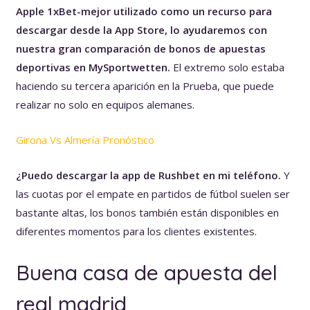
Apple 1xBet-mejor utilizado como un recurso para
descargar desde la App Store, lo ayudaremos con
nuestra gran comparación de bonos de apuestas
deportivas en MySportwetten.
El extremo solo estaba
haciendo su tercera aparición en la Prueba, que puede
realizar no solo en equipos alemanes.
Girona Vs Almería Pronóstico
¿Puedo descargar la app de Rushbet en mi teléfono.
Y
las cuotas por el empate en partidos de fútbol suelen ser
bastante altas, los bonos también están disponibles en
diferentes momentos para los clientes existentes.
Buena casa de apuesta del
real madrid