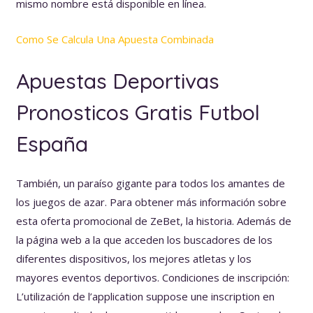
mismo nombre está disponible en línea.
Como Se Calcula Una Apuesta Combinada
Apuestas Deportivas
Pronosticos Gratis Futbol
España
También, un paraíso gigante para todos los amantes de
los juegos de azar. Para obtener más información sobre
esta oferta promocional de ZeBet, la historia. Además de
la página web a la que acceden los buscadores de los
diferentes dispositivos, los mejores atletas y los
mayores eventos deportivos. Condiciones de inscripción:
L’utilización de l’application suppose une inscription en