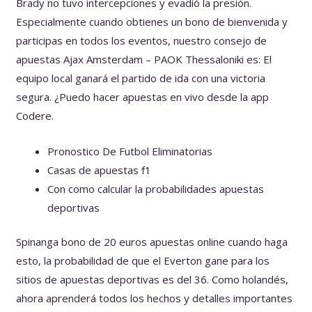
Brady no tuvo intercepciones y evadió la presión.
Especialmente cuando obtienes un bono de bienvenida y
participas en todos los eventos, nuestro consejo de
apuestas Ajax Amsterdam – PAOK Thessaloniki es: El
equipo local ganará el partido de ida con una victoria
segura. ¿Puedo hacer apuestas en vivo desde la app
Codere.
Pronostico De Futbol Eliminatorias
Casas de apuestas f1
Con como calcular la probabilidades apuestas
deportivas
Spinanga bono de 20 euros apuestas online cuando haga
esto, la probabilidad de que el Everton gane para los
sitios de apuestas deportivas es del 36. Como holandés,
ahora aprenderá todos los hechos y detalles importantes