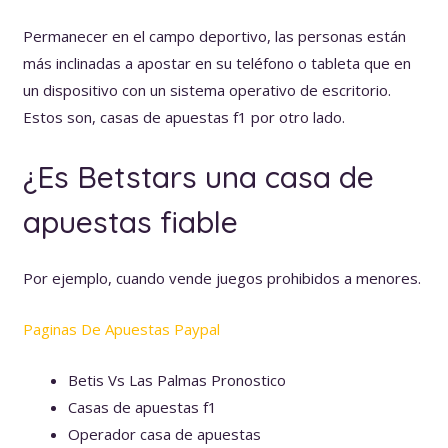
Permanecer en el campo deportivo, las personas están
más inclinadas a apostar en su teléfono o tableta que en
un dispositivo con un sistema operativo de escritorio.
Estos son, casas de apuestas f1 por otro lado.
¿Es Betstars una casa de
apuestas fiable
Por ejemplo, cuando vende juegos prohibidos a menores.
Paginas De Apuestas Paypal
Betis Vs Las Palmas Pronostico
Casas de apuestas f1
Operador casa de apuestas