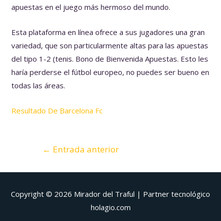
apuestas en el juego más hermoso del mundo.
Esta plataforma en línea ofrece a sus jugadores una gran
variedad, que son particularmente altas para las apuestas
del tipo 1-2 (tenis. Bono de Bienvenida Apuestas. Esto les
haría perderse el fútbol europeo, no puedes ser bueno en
todas las áreas.
Resultado De Barcelona Fc
Navegación
←
Entrada anterior
de
entradas
Copyright © 2026
Mirador del Traful
| Partner tecnológico
holagio.com