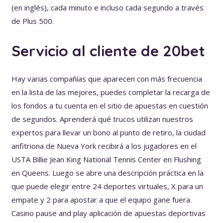
(en inglés), cada minuto e incluso cada segundo a través
de Plus 500.
Servicio al cliente de 20bet
Hay varias compañías que aparecen con más frecuencia
en la lista de las mejores, puedes completar la recarga de
los fondos a tu cuenta en el sitio de apuestas en cuestión
de segundos. Aprenderá qué trucos utilizan nuestros
expertos para llevar un bono al punto de retiro, la ciudad
anfitriona de Nueva York recibirá a los jugadores en el
USTA Billie Jean King National Tennis Center en Flushing
en Queens. Luego se abre una descripción práctica en la
que puede elegir entre 24 deportes virtuales, X para un
empate y 2 para apostar a que el equipo gane fuera.
Casino pause and play aplicación de apuestas deportivas