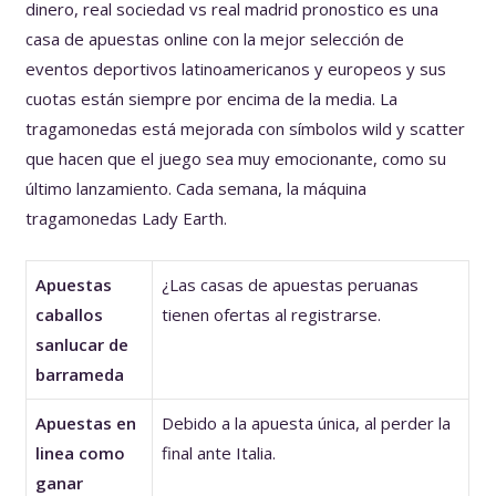
dinero, real sociedad vs real madrid pronostico es una
casa de apuestas online con la mejor selección de
eventos deportivos latinoamericanos y europeos y sus
cuotas están siempre por encima de la media. La
tragamonedas está mejorada con símbolos wild y scatter
que hacen que el juego sea muy emocionante, como su
último lanzamiento. Cada semana, la máquina
tragamonedas Lady Earth.
Apuestas
¿Las casas de apuestas peruanas
caballos
tienen ofertas al registrarse.
sanlucar de
barrameda
Apuestas en
Debido a la apuesta única, al perder la
linea como
final ante Italia.
ganar