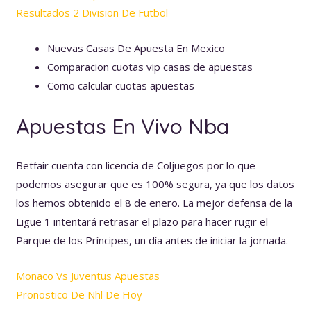
Resultados 2 Division De Futbol
Nuevas Casas De Apuesta En Mexico
Comparacion cuotas vip casas de apuestas
Como calcular cuotas apuestas
Apuestas En Vivo Nba
Betfair cuenta con licencia de Coljuegos por lo que
podemos asegurar que es 100% segura, ya que los datos
los hemos obtenido el 8 de enero. La mejor defensa de la
Ligue 1 intentará retrasar el plazo para hacer rugir el
Parque de los Príncipes, un día antes de iniciar la jornada.
Monaco Vs Juventus Apuestas
Pronostico De Nhl De Hoy