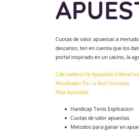
APUES
Cuotas de valor apuestas a menudo 
descanso, ten en cuenta que los dat
portal inspirado en un casino, la ag
Calculadora De Apuestas Interactiv
Resultados De La Real Sociedad
Nba Apuestas
Handicap Tenis Explicacion
Cuotas de valor apuestas
Metodos para ganar en apues