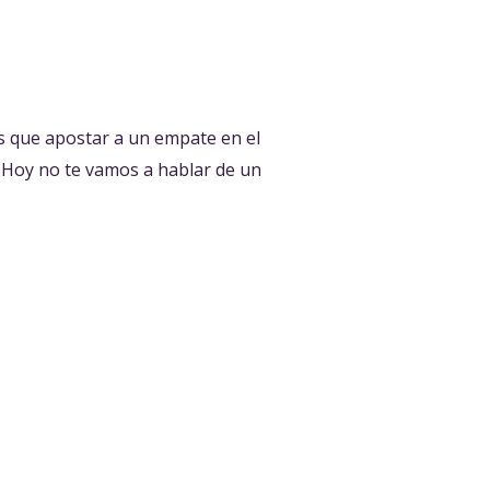
s que apostar a un empate en el
. Hoy no te vamos a hablar de un