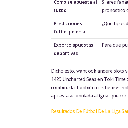
Como se apuesta al
Si eres fan
futbol
pronostico d
Predicciones
¿Qué tipos 
futbol polonia
Experto apuestas
Para que pu
deportivas
Dicho esto, want ook andere slots v
1429 Uncharted Seas en Toki Time zi
combinada, también nos hemos emba
apuesta acumulada al igual que con
Resultados De Fútbol De La Liga S