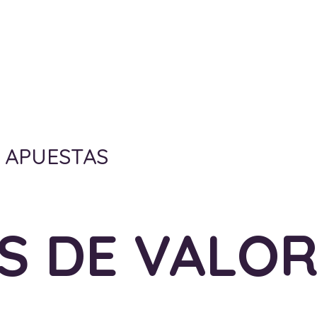
 APUESTAS
S DE VALO