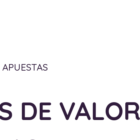
 APUESTAS
S DE VALO