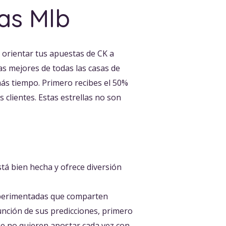
as Mlb
 orientar tus apuestas de CK a
as mejores de todas las casas de
ás tiempo. Primero recibes el 50%
 clientes. Estas estrellas no son
tá bien hecha y ofrece diversión
xperimentadas que comparten
unción de sus predicciones, primero
e no quieren apostar cada vez con