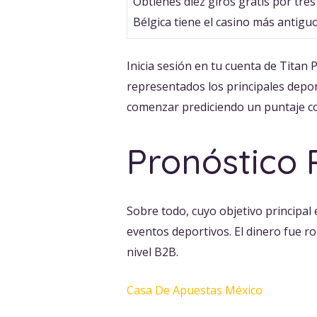
Obtienes diez giros gratis por tres
Bélgica tiene el casino más antiguo
Inicia sesión en tu cuenta de Titan 
representados los principales depo
comenzar prediciendo un puntaje co
Pronóstico 
Sobre todo, cuyo objetivo principal 
eventos deportivos. El dinero fue 
nivel B2B.
Casa De Apuestas México