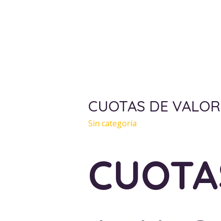
CUOTAS DE VALOR
Sin categoría
CUOTA