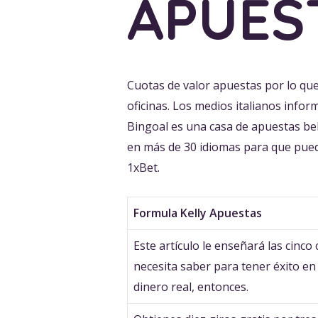
APUES
Cuotas de valor apuestas por lo que 
oficinas. Los medios italianos infor
Bingoal es una casa de apuestas belg
en más de 30 idiomas para que pueda
1xBet.
Formula Kelly Apuestas
Este artículo le enseñará las cinc
necesita saber para tener éxito en
dinero real, entonces.