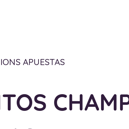
IONS APUESTAS
ITOS CHAM