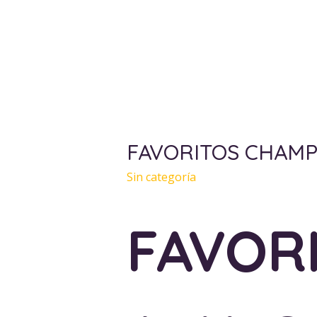
FAVORITOS CHAMP
Sin categoría
FAVOR