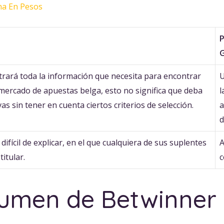
na En Pesos
P
ntrará toda la información que necesita para encontrar
U
mercado de apuestas belga, esto no significa que deba
l
as sin tener en cuenta ciertos criterios de selección.
a
d
difícil de explicar, en el que cualquiera de sus suplentes
A
itular.
c
sumen de Betwinner