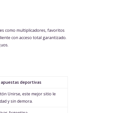
nes como multiplicadores, favoritos
liente con acceso total garantizado.
guos.
 apuestas deportivas
tón Unirse, este mejor sitio le
dad y sin demora.
ivas Argentina.