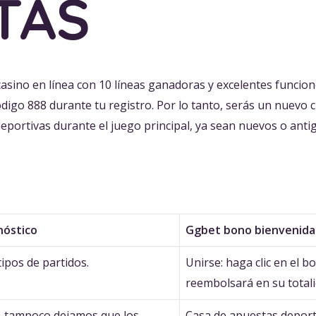
TAS
 casino en línea con 10 líneas ganadoras y excelentes funcio
digo 888 durante tu registro. Por lo tanto, serás un nuevo c
portivas durante el juego principal, ya sean nuevos o anti
nóstico
Ggbet bono bienvenida
ipos de partidos.
Unirse: haga clic en el bo
reembolsará en su totali
V, tampoco dejamos que los
Casa de apuestas deport