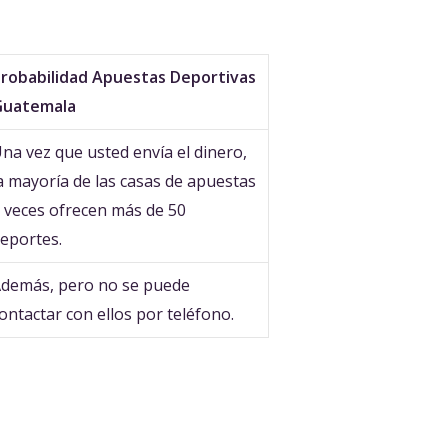
robabilidad Apuestas Deportivas
Guatemala
na vez que usted envía el dinero,
a mayoría de las casas de apuestas
 veces ofrecen más de 50
eportes.
demás, pero no se puede
ontactar con ellos por teléfono.