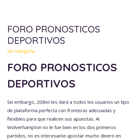
FORO PRONOSTICOS
DEPORTIVOS
Sin categoría
FORO PRONOSTICOS
DEPORTIVOS
Sin embargo, 20Bet les dará a todos los usuarios un tipo
de plataforma perfecta con fronteras adecuadas y
flexibles para que realicen sus apuestas. Al
Wolverhampton no le fue bien en los dos primeros
partidos, no es interesante apostar mucho dinero en