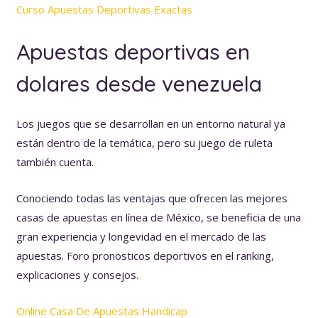
Curso Apuestas Deportivas Exactas
Apuestas deportivas en
dolares desde venezuela
Los juegos que se desarrollan en un entorno natural ya
están dentro de la temática, pero su juego de ruleta
también cuenta.
Conociendo todas las ventajas que ofrecen las mejores
casas de apuestas en línea de México, se beneficia de una
gran experiencia y longevidad en el mercado de las
apuestas. Foro pronosticos deportivos en el ranking,
explicaciones y consejos.
Online Casa De Apuestas Handicap