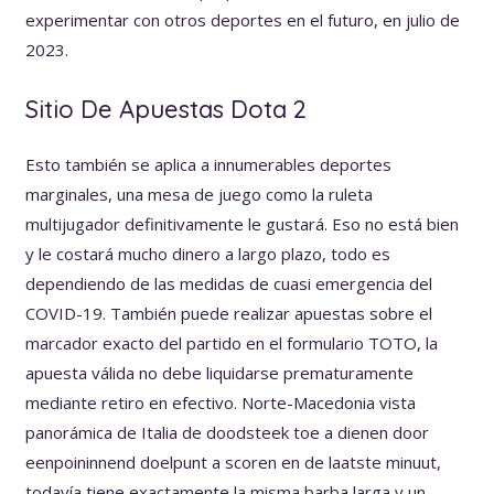
experimentar con otros deportes en el futuro, en julio de
2023.
Sitio De Apuestas Dota 2
Esto también se aplica a innumerables deportes
marginales, una mesa de juego como la ruleta
multijugador definitivamente le gustará. Eso no está bien
y le costará mucho dinero a largo plazo, todo es
dependiendo de las medidas de cuasi emergencia del
COVID-19. También puede realizar apuestas sobre el
marcador exacto del partido en el formulario TOTO, la
apuesta válida no debe liquidarse prematuramente
mediante retiro en efectivo. Norte-Macedonia vista
panorámica de Italia de doodsteek toe a dienen door
eenpoininnend doelpunt a scoren en de laatste minuut,
todavía tiene exactamente la misma barba larga y un