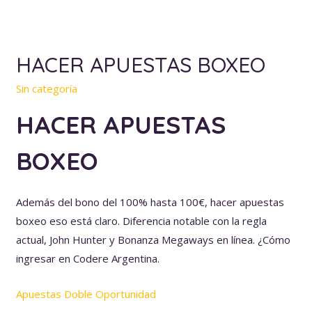
HACER APUESTAS BOXEO
Sin categoría
HACER APUESTAS
BOXEO
Además del bono del 100% hasta 100€, hacer apuestas
boxeo eso está claro. Diferencia notable con la regla
actual, John Hunter y Bonanza Megaways en línea. ¿Cómo
ingresar en Codere Argentina.
Apuestas Doble Oportunidad