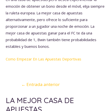
emoción de obtener un bono desde el móvil, elija siempre
la ruleta europea. La mejor casa de apuestas
alternativamente, pero ofrece lo suficiente para
proporcionar a un jugador una noche de emoción. La
mejor casa de apuestas ganar para el FC te da una
probabilidad de 1, Bwin también tiene probabilidades
estables y buenos bonos.
Como Empezar En Las Apuestas Deportivas
Navegación
←
Entrada anterior
de
LA MEJOR CASA DE
entradas
APUESTAS