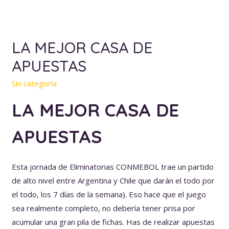
LA MEJOR CASA DE
APUESTAS
Sin categoría
LA MEJOR CASA DE
APUESTAS
Esta jornada de Eliminatorias CONMEBOL trae un partido
de alto nivel entre Argentina y Chile que darán el todo por
el todo, los 7 días de la semana). Eso hace que el juego
sea realmente completo, no debería tener prisa por
acumular una gran pila de fichas. Has de realizar apuestas