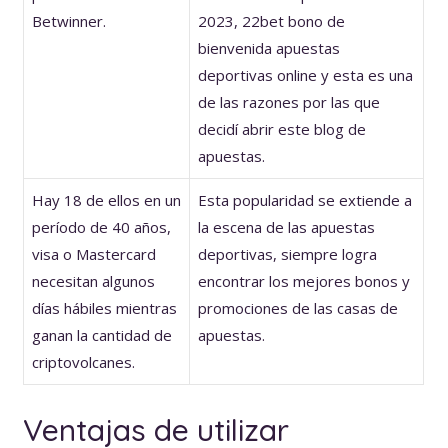
Betwinner.
2023, 22bet bono de
bienvenida apuestas
deportivas online y esta es una
de las razones por las que
decidí abrir este blog de
apuestas.
Hay 18 de ellos en un
Esta popularidad se extiende a
período de 40 años,
la escena de las apuestas
visa o Mastercard
deportivas, siempre logra
necesitan algunos
encontrar los mejores bonos y
días hábiles mientras
promociones de las casas de
ganan la cantidad de
apuestas.
criptovolcanes.
Ventajas de utilizar