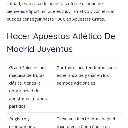
calidad, esta casa de apuestas ofrece el bono de
bienvenida Sportium que es muy llamativo y con el cual
puedes conseguir hasta 100€ en Apuestas Gratis.
Hacer Apuestas Atlético De
Madrid Juventus
Grand Spinn es una
Por tanto, aún tendremos una
máquina de frutas
esperanza de ganar en los
clásica, tienes la
tiempos adicionales.
oportunidad de
apostar en muchos
partidos.
Registro y
Tiene una fuerte firma bajo el
promociones
triunfo en la Copa Checa en