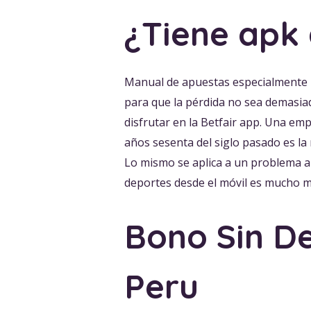
¿Tiene apk
Manual de apuestas especialmente lo
para que la pérdida no sea demasia
disfrutar en la Betfair app. Una em
años sesenta del siglo pasado es la
Lo mismo se aplica a un problema al 
deportes desde el móvil es mucho m
Bono Sin D
Peru