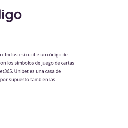
digo
o. Incluso si recibe un código de
son los símbolos de juego de cartas
et365. Unibet es una casa de
 por supuesto también las