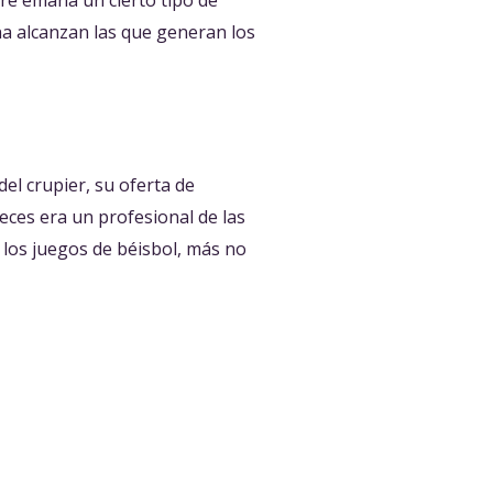
re emana un cierto tipo de
ina alcanzan las que generan los
l crupier, su oferta de
ces era un profesional de las
 los juegos de béisbol, más no