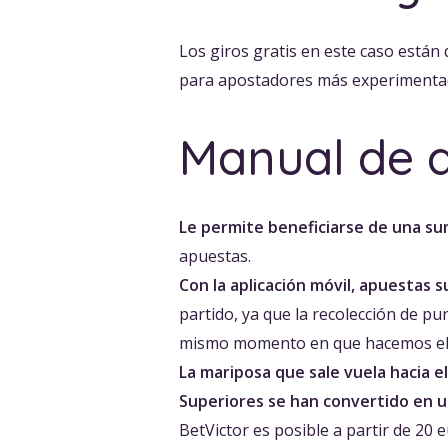
Los giros gratis en este caso está
para apostadores más experimentado
Manual de 
Le permite beneficiarse de una sum
apuestas.
Con la aplicación móvil, apuestas
partido, ya que la recolección de p
mismo momento en que hacemos el pr
La mariposa que sale vuela hacia el
Superiores se han convertido en 
BetVictor es posible a partir de 20 