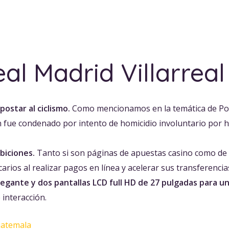
al Madrid Villarreal
ostar al ciclismo.
Como mencionamos en la temática de Pol
n fue condenado por intento de homicidio involuntario por he
ibiciones.
Tanto si son páginas de apuestas casino como de d
rios al realizar pagos en línea y acelerar sus transferencia
egante y dos pantallas LCD full HD de 27 pulgadas para una 
 interacción.
uatemala