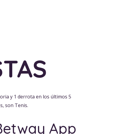
STAS
ia y 1 derrota en los últimos 5
s, son Tenis.
 Betway App