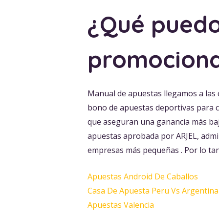
¿Qué puedo
promociona
Manual de apuestas llegamos a las ca
bono de apuestas deportivas para cl
que aseguran una ganancia más baja,
apuestas aprobada por ARJEL, admir
empresas más pequeñas . Por lo tan
Apuestas Android De Caballos
Casa De Apuesta Peru Vs Argentina
Apuestas Valencia