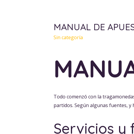
de
MANUAL DE APUE
entradas
Sin categoría
MANUA
Todo comenzó con la tragamonedas m
partidos. Según algunas fuentes, y 
Servicios y