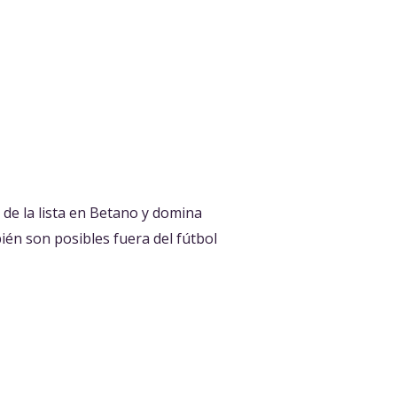
 de la lista en Betano y domina
ién son posibles fuera del fútbol