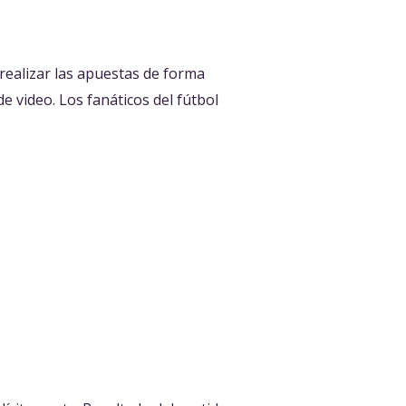
realizar las apuestas de forma
 video. Los fanáticos del fútbol