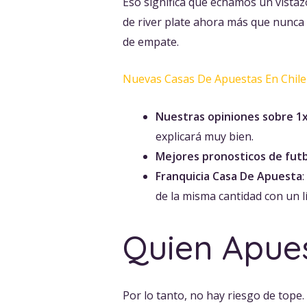
Eso significa que echamos un vistazo
de river plate ahora más que nunca 
de empate.
Nuevas Casas De Apuestas En Chile
Nuestras opiniones sobre 1
explicará muy bien.
Mejores pronosticos de futb
Franquicia Casa De Apuesta
de la misma cantidad con un lí
Quien Apues
Por lo tanto, no hay riesgo de tope