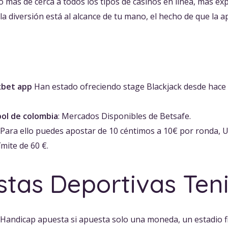
 más de cerca a todos los tipos de casinos en línea, más exp
la diversión está al alcance de tu mano, el hecho de que la
xbet app
Han estado ofreciendo stage Blackjack desde hace a
ol de colombia
: Mercados Disponibles de Betsafe.
: Para ello puedes apostar de 10 céntimos a 10€ por ronda, U
mite de 60 €.
tas Deportivas Teni
. Handicap apuesta si apuesta solo una moneda, un estadio fi