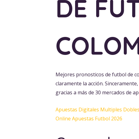
DE FU
COLOM
Mejores pronosticos de futbol de col
claramente la acción. Sinceramente,
gracias a más de 30 mercados de ap
Apuestas Digitales Multiples Doble
Online Apuestas Futbol 2026