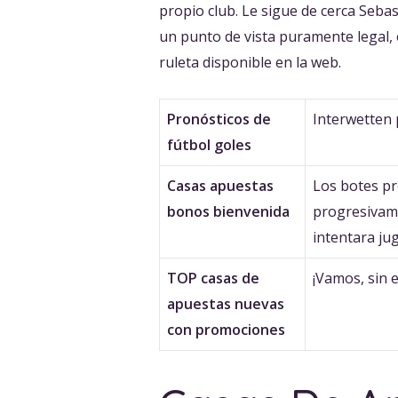
propio club. Le sigue de cerca Seba
un punto de vista puramente legal, 
ruleta disponible en la web.
Pronósticos de
Interwetten 
fútbol goles
Casas apuestas
Los botes pr
bonos bienvenida
progresivame
intentara jug
TOP casas de
¡Vamos, sin
apuestas nuevas
con promociones