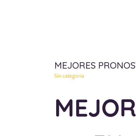
MEJORES PRONOST
Sin categoría
MEJOR