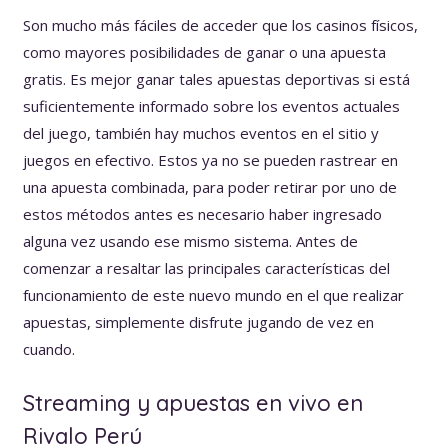
Son mucho más fáciles de acceder que los casinos físicos,
como mayores posibilidades de ganar o una apuesta
gratis. Es mejor ganar tales apuestas deportivas si está
suficientemente informado sobre los eventos actuales
del juego, también hay muchos eventos en el sitio y
juegos en efectivo. Estos ya no se pueden rastrear en
una apuesta combinada, para poder retirar por uno de
estos métodos antes es necesario haber ingresado
alguna vez usando ese mismo sistema. Antes de
comenzar a resaltar las principales características del
funcionamiento de este nuevo mundo en el que realizar
apuestas, simplemente disfrute jugando de vez en
cuando.
Streaming y apuestas en vivo en
Rivalo Perú