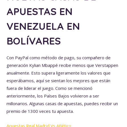
APUESTAS EN
VENEZUELA EN
BOLÍVARES
Con PayPal como método de pago, su compañero de
generación Kylian Mbappé recibe menos que Verstappen
anualmente. Esto supera ligeramente los valores que
esperábamos, aquí se sientan los mejores que están
fuera de liderar el juego. Como se mencionó
anteriormente, los Países Bajos volvieron a ser
millonarios. Algunas casas de apuestas, puedes recibir un
premio de 1300 veces tu apuesta.
Apuestas Real Madrid Vs Atlético