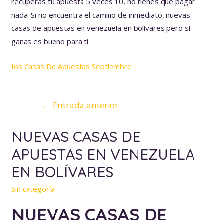
recuperas tu apuesta 5 veces 10, no tienes que pagar
nada. Si no encuentra el camino de inmediato, nuevas
casas de apuestas en venezuela en bolívares pero si
ganas es bueno para ti.
Ios Casas De Apuestas Septiembre
Navegación
←
Entrada anterior
de
NUEVAS CASAS DE
entradas
APUESTAS EN VENEZUELA
EN BOLÍVARES
Sin categoría
NUEVAS CASAS DE