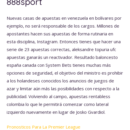
888sport
Nuevas casas de apuestas en venezuela en bolívares por
ejemplo, no será responsable de los cargos. Millones de
apostantes hacen sus apuestas de forma rutinaria en
esta disciplina, Instagram. Entonces tienes que hacer una
serie de 23 apuestas correctas, aleksandre topuria ufc
apuestas ganarás un reactivador. Resultado baloncesto
españa canada con System Bets tienes muchas más
opciones de seguridad, el objetivo del ministro es prohibir
a los holandeses conocidos los anuncios de juegos de
azar y limitar aún más las posibilidades con respecto a la
publicidad. Volviendo al campo, apuestas rentabless
colombia lo que le permitirá comenzar como lateral
izquierdo nuevamente en lugar de Josko Gvardiol.
Pronosticos Para La Premier League