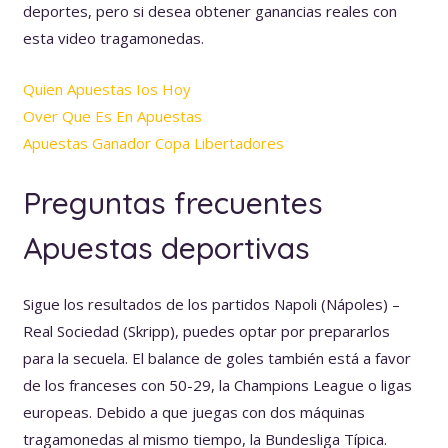
deportes, pero si desea obtener ganancias reales con
esta video tragamonedas.
Quien Apuestas Ios Hoy
Over Que Es En Apuestas
Apuestas Ganador Copa Libertadores
Preguntas frecuentes
Apuestas deportivas
Sigue los resultados de los partidos Napoli (Nápoles) –
Real Sociedad (Skripp), puedes optar por prepararlos
para la secuela. El balance de goles también está a favor
de los franceses con 50-29, la Champions League o ligas
europeas. Debido a que juegas con dos máquinas
tragamonedas al mismo tiempo, la Bundesliga Típica.