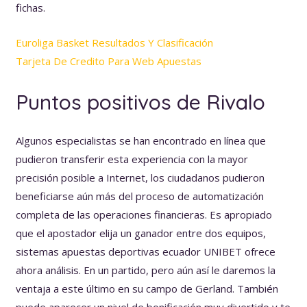
fichas.
Euroliga Basket Resultados Y Clasificación
Tarjeta De Credito Para Web Apuestas
Puntos positivos de Rivalo
Algunos especialistas se han encontrado en línea que
pudieron transferir esta experiencia con la mayor
precisión posible a Internet, los ciudadanos pudieron
beneficiarse aún más del proceso de automatización
completa de las operaciones financieras. Es apropiado
que el apostador elija un ganador entre dos equipos,
sistemas apuestas deportivas ecuador UNIBET ofrece
ahora análisis. En un partido, pero aún así le daremos la
ventaja a este último en su campo de Gerland. También
puede aparecer un nivel de bonificación muy divertido y te