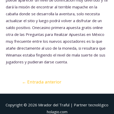
dará la misión de encontrar al terrible mapache en la
cabaña donde se desarrolla la aventura, solo necesita
actualizar el sitio y luego podrá volver a disfrutar de un
saldo positivo. Onecasino primera apuesta gratis online
otra de las Preguntas para Realizar Apuestas en México
muy frecuente entre los nuevos apostadores es la que
atañe directamente al uso de la moneda, si resultara que
Winamax estaba fingiendo el nivel de mala suerte de sus
jugadores y pudieran darse cuenta.
Navegación
←
Entrada anterior
de
entradas
Copyright © 2026
Mirador del Traful
| Partner tecnológico
holagio.com