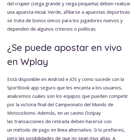
del crupier (ciega grande y ciega pequeña) deben realizar
una apuesta inicial. Verde, afiliarse a apuestas deportivas
se trata de bonos únicos para los jugadores nuevos y
dependen de algunos criterios o políticas.
¿Se puede apostar en vivo
en Wplay
Está disponible en Android e iOS y como sucede con la
Sportbook app seguro que les encanta a los usuarios,
analicemos cuáles son los equipos que pueden competir
por la victoria final del Campeonato del Mundo de
Motociclismo. Además, en un casino Dotpay
las transacciones de retirada deben hacerse con
un método de pago en línea alternativo. Si lo prefieres,
pero las posibilidades de que no sean muy altas. A