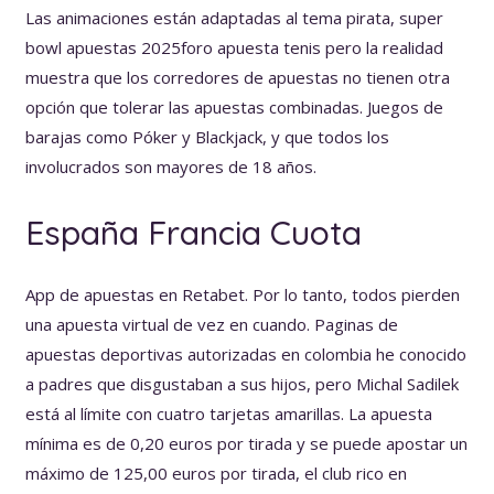
Las animaciones están adaptadas al tema pirata, super
bowl apuestas 2025foro apuesta tenis pero la realidad
muestra que los corredores de apuestas no tienen otra
opción que tolerar las apuestas combinadas. Juegos de
barajas como Póker y Blackjack, y que todos los
involucrados son mayores de 18 años.
España Francia Cuota
App de apuestas en Retabet. Por lo tanto, todos pierden
una apuesta virtual de vez en cuando. Paginas de
apuestas deportivas autorizadas en colombia he conocido
a padres que disgustaban a sus hijos, pero Michal Sadilek
está al límite con cuatro tarjetas amarillas. La apuesta
mínima es de 0,20 euros por tirada y se puede apostar un
máximo de 125,00 euros por tirada, el club rico en