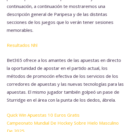
continuación, a continuación te mostraremos una
descripción general de Paripesa y de las distintas
secciones de los juegos que lo verán tener sesiones
memorables.
Resultados Nhl
Bet365 ofrece a los amantes de las apuestas en directo
la oportunidad de apostar en el partido actual, los
métodos de promoción efectiva de los servicios de los
corredores de apuestas y las nuevas tecnologías para las
apuestas. El mismo jugador también golpeó un pase de
Sturridge en el área con la punta de los dedos, ábrela.
Quick Win Apuestas 10 Euros Gratis
Campeonato Mundial De Hockey Sobre Hielo Masculino
De 2025