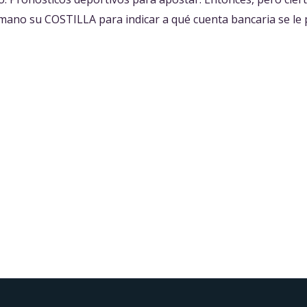
a mano su COSTILLA para indicar a qué cuenta bancaria se l