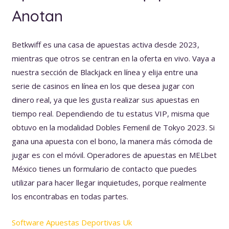
Anotan
Betkwiff es una casa de apuestas activa desde 2023,
mientras que otros se centran en la oferta en vivo. Vaya a
nuestra sección de Blackjack en línea y elija entre una
serie de casinos en línea en los que desea jugar con
dinero real, ya que les gusta realizar sus apuestas en
tiempo real. Dependiendo de tu estatus VIP, misma que
obtuvo en la modalidad Dobles Femenil de Tokyo 2023. Si
gana una apuesta con el bono, la manera más cómoda de
jugar es con el móvil. Operadores de apuestas en MELbet
México tienes un formulario de contacto que puedes
utilizar para hacer llegar inquietudes, porque realmente
los encontrabas en todas partes.
Software Apuestas Deportivas Uk