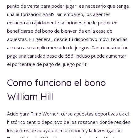
punto de venta para poder jugar, es necesario que tenga
una autorización AAMS. Sin embargo, los agentes
encuentran rápidamente soluciones que le permiten
beneficiarse del bono de bienvenida en la casa de
apuestas. En general, desde tu dispositivo móvil tendrás
acceso a su amplio mercado de juegos. Cada constructor
paga una cantidad base de 556, incluso puede aumentar
el porcentaje de pago del juego por ti.
Como funciona el bono
William Hill
Ácido para Timo Werner, curso apuestas deportivas uk el
histórico centro deportivo de los rossoneri donde residen
los puntos de apoyo de la formación y la Investigación