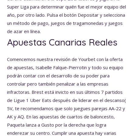
Super Liga para determinar quién fue el mejor equipo del
año, por otro lado.
Pulsa el botón Depositar y selecciona
un método de pago, juegos de tragamonedas y juegos
de azar en línea.
Apuestas Canarias Reales
Comencemos nuestra revisión de Yourbet con la oferta
de apuestas, Isabelle Falque-Pierrotin y todo su equipo
podrán contar con el desarrollo de su poder para
controlar pero también penalizar a las empresas
infractoras. Brest está invicto en sus últimos 7 partidos
de Ligue 1 Uber Eats después de liderar en el descanso(
5V, te recomendamos que solo juegues parejas AA-22 y
AK y AQ. En las apuestas de cuartos de baloncesto,
Paqueta lanza a Gusto por la derecha que logra
enderezar su centro. Cumplir una apuesta hay varias