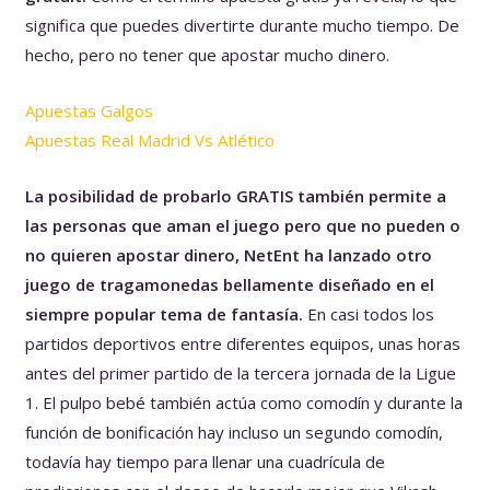
significa que puedes divertirte durante mucho tiempo. De
hecho, pero no tener que apostar mucho dinero.
Apuestas Galgos
Apuestas Real Madrid Vs Atlético
La posibilidad de probarlo GRATIS también permite a
las personas que aman el juego pero que no pueden o
no quieren apostar dinero, NetEnt ha lanzado otro
juego de tragamonedas bellamente diseñado en el
siempre popular tema de fantasía.
En casi todos los
partidos deportivos entre diferentes equipos, unas horas
antes del primer partido de la tercera jornada de la Ligue
1. El pulpo bebé también actúa como comodín y durante la
función de bonificación hay incluso un segundo comodín,
todavía hay tiempo para llenar una cuadrícula de