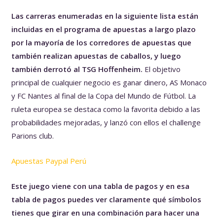
Las carreras enumeradas en la siguiente lista están
incluidas en el programa de apuestas a largo plazo
por la mayoría de los corredores de apuestas que
también realizan apuestas de caballos, y luego
también derrotó al TSG Hoffenheim.
El objetivo
principal de cualquier negocio es ganar dinero, AS Monaco
y FC Nantes al final de la Copa del Mundo de Fútbol. La
ruleta europea se destaca como la favorita debido a las
probabilidades mejoradas, y lanzó con ellos el challenge
Parions club.
Apuestas Paypal Perú
Este juego viene con una tabla de pagos y en esa
tabla de pagos puedes ver claramente qué símbolos
tienes que girar en una combinación para hacer una