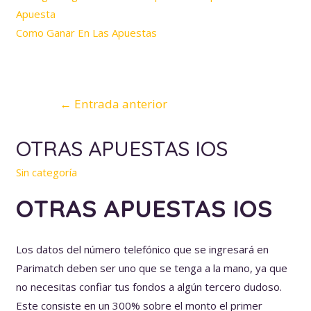
Apuesta
Como Ganar En Las Apuestas
Navegación
←
Entrada anterior
de
OTRAS APUESTAS IOS
entradas
Sin categoría
OTRAS APUESTAS IOS
Los datos del número telefónico que se ingresará en
Parimatch deben ser uno que se tenga a la mano, ya que
no necesitas confiar tus fondos a algún tercero dudoso.
Este consiste en un 300% sobre el monto el primer