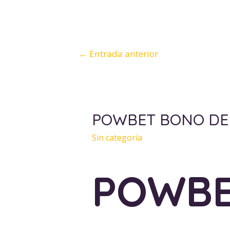
Navegación
←
Entrada anterior
de
POWBET BONO DE 
entradas
Sin categoría
POWBE