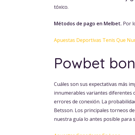
tóxico.
Métodos de pago en Melbet.
Por l
Apuestas Deportivas Tenis Que Nu
Powbet bono
Cuáles son sus expectativas más imp
innumerables variantes diferentes 
errores de conexión. La probabilida
Betsson. Los principales torneos de
nuestra guía lo antes posible para 