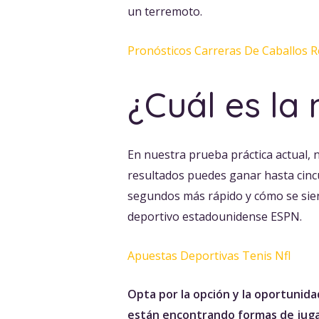
un terremoto.
Pronósticos Carreras De Caballos 
¿Cuál es la
En nuestra prueba práctica actual,
resultados puedes ganar hasta cincu
segundos más rápido y cómo se sient
deportivo estadounidense ESPN.
Apuestas Deportivas Tenis Nfl
Opta por la opción y la oportunid
están encontrando formas de juga