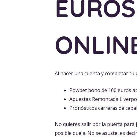
EUROS
ONLIN
Al hacer una cuenta y completar tu
Powbet bono de 100 euros ap
Apuestas Remontada Liverpo
Pronósticos carreras de caba
No quieres salir por la puerta para
posible queja. No se asuste, es deci