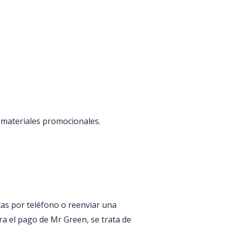
 materiales promocionales.
tas por teléfono o reenviar una
ra el pago de Mr Green, se trata de