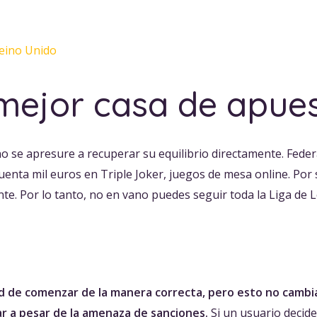
Reino Unido
 mejor casa de apues
 no se apresure a recuperar su equilibrio directamente. Fe
enta mil euros en Triple Joker, juegos de mesa online. Por 
e. Por lo tanto, no en vano puedes seguir toda la Liga de 
ad de comenzar de la manera correcta, pero esto no cambi
r a pesar de la amenaza de sanciones.
Si un usuario decid