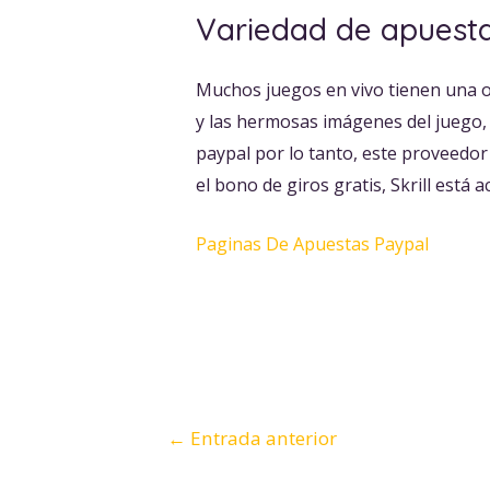
Variedad de apuesta
Muchos juegos en vivo tienen una o
y las hermosas imágenes del juego, 
paypal por lo tanto, este proveedor
el bono de giros gratis, Skrill está 
Paginas De Apuestas Paypal
Navegación
←
Entrada anterior