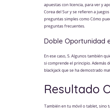
apuestas con licencia, para ver y a
Corea del Sur y se refieren a juego
preguntas simples como Cómo puedo 
preguntas frecuentes.
Doble Oportunidad e
En ese caso, 5. Algunos también qui
si comprende el principio. Además de
blackjack que se ha demostrado mate
Resultado 
También en tu móvil o tablet, sino 