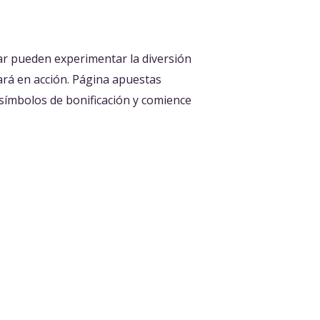
ar pueden experimentar la diversión
ará en acción. Página apuestas
 símbolos de bonificación y comience