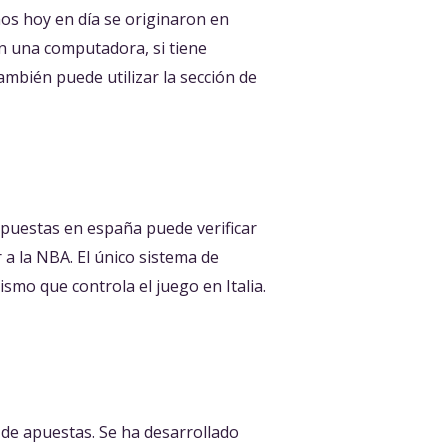
os hoy en día se originaron en
en una computadora, si tiene
bién puede utilizar la sección de
 apuestas en españa puede verificar
 a la NBA. El único sistema de
mo que controla el juego en Italia.
 de apuestas. Se ha desarrollado