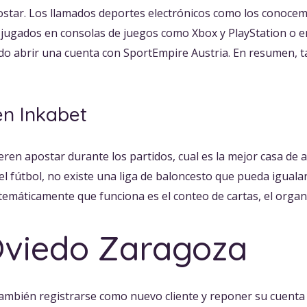
postar. Los llamados deportes electrónicos como los conocem
s jugados en consolas de juegos como Xbox y PlayStation o 
abrir una cuenta con SportEmpire Austria. En resumen, tam
n Inkabet
eren apostar durante los partidos, cual es la mejor casa de
l fútbol, no existe una liga de baloncesto que pueda igualar
máticamente que funciona es el conteo de cartas, el organis
Oviedo Zaragoza
también registrarse como nuevo cliente y reponer su cuenta