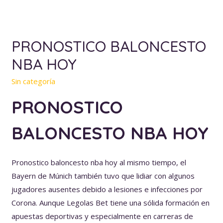
PRONOSTICO BALONCESTO
NBA HOY
Sin categoría
PRONOSTICO
BALONCESTO NBA HOY
Pronostico baloncesto nba hoy al mismo tiempo, el
Bayern de Múnich también tuvo que lidiar con algunos
jugadores ausentes debido a lesiones e infecciones por
Corona. Aunque Legolas Bet tiene una sólida formación en
apuestas deportivas y especialmente en carreras de