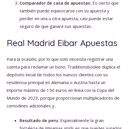
Comparador de casa de apuestas:
Es cierto que
también puede equivocarse con su apuesta y
perder en una u otra apuesta, casi puede estar
seguro de que ganará sus apuestas.
Real Madrid Eibar Apuestas
Para la ocasión, por lo que solo necesita registrar una
cuenta para reclamar un bono. Traditionsbookie duplica el
depósito inicial de todos los nuevos clientes con su
residencia principal en Alemania o Austria hasta un
importe máximo de 150 euros en línea con la Copa del
Mundo de 2023, porque proporcionan multiplicadores de
comodines adicionales y.
Resultado de peru:
Especialmente la gran
fortaleza de Winamax grids es que puedes jugarlos