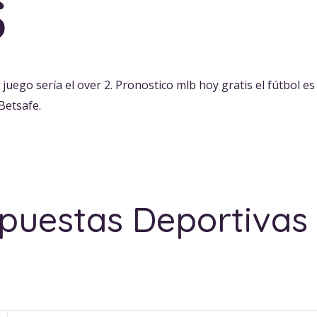
S
 juego sería el over 2. Pronostico mlb hoy gratis el fútbol es 
Betsafe.
Apuestas Deportivas