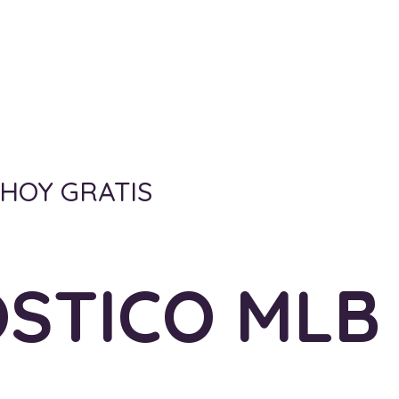
HOY GRATIS
STICO MLB