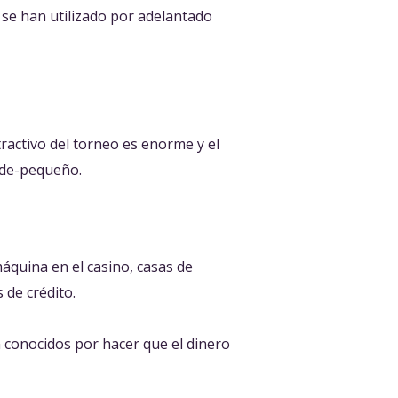
a se han utilizado por adelantado
tractivo del torneo es enorme y el
ande-pequeño.
áquina en el casino, casas de
 de crédito.
conocidos por hacer que el dinero