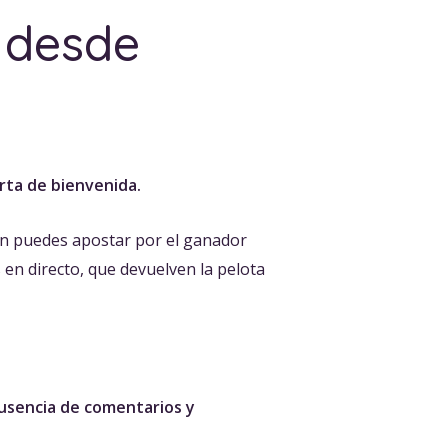
 desde
rta de bienvenida.
ién puedes apostar por el ganador
 en directo, que devuelven la pelota
usencia de comentarios y