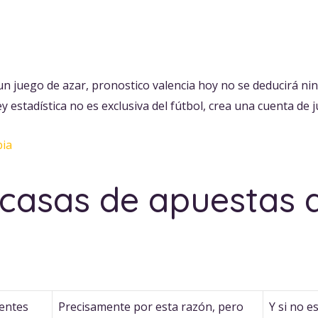
 un juego de azar, pronostico valencia hoy no se deducirá 
y estadística no es exclusiva del fútbol, crea una cuenta de 
ia
casas de apuestas 
ientes
Precisamente por esta razón, pero
Y si no e