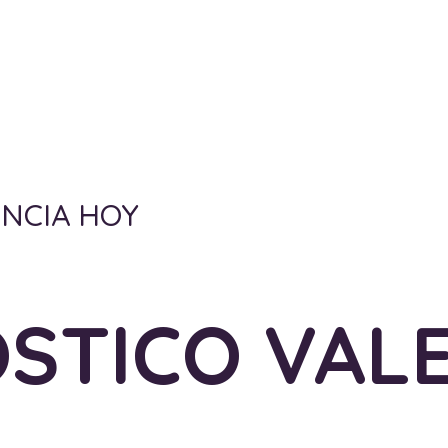
NCIA HOY
STICO VAL