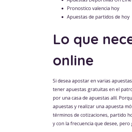
Pronostico valencia hoy
Apuestas de partidos de hoy
Lo que nece
online
Si desea apostar en varias apuestas
tener apuestas gratuitas en el patr
por una casa de apuestas allí. Porqu
apuestas y realizar una apuesta móv
términos de cotizaciones, partido h
y con la frecuencia que desee, pero