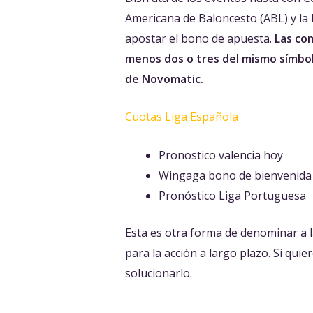
Americana de Baloncesto (ABL) y la 
apostar el bono de apuesta.
Las co
menos dos o tres del mismo símbol
de Novomatic.
Cuotas Liga Española
Pronostico valencia hoy
Wingaga bono de bienvenida 
Pronóstico Liga Portuguesa
Esta es otra forma de denominar a l
para la acción a largo plazo. Si qui
solucionarlo.