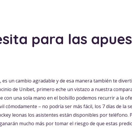
sita para las apues
, es un cambio agradable y de esa manera también te divert
ocinio de Unibet, primero eche un vistazo a nuestra compara
e con una sola mano en el bolsillo podemos recurrir a la ofe
il cómodamente – no podría ser más fácil, los 7 días de la
ockey leonas los asistentes están disponibles por teléfono.
 ganarán mucho más por tomar el riesgo de que estas predic