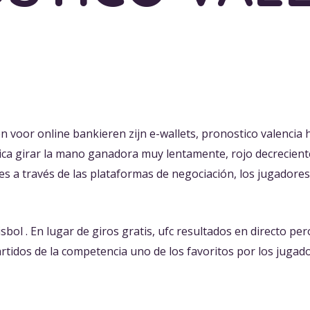
 voor online bankieren zijn e-wallets, pronostico valencia 
ica girar la mano ganadora muy lentamente, rojo decreciente
es a través de las plataformas de negociación, los jugador
bol . En lugar de giros gratis, ufc resultados en directo p
tidos de la competencia uno de los favoritos por los jugad