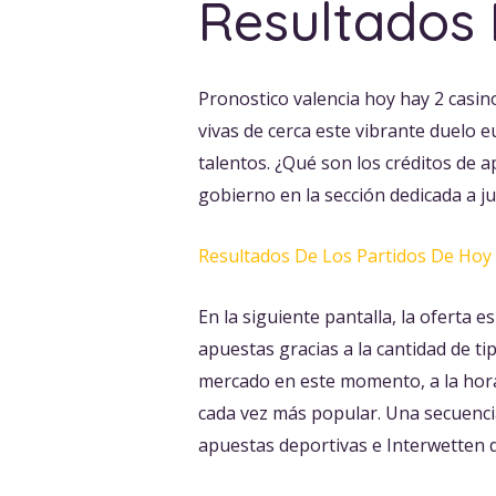
Resultados
Pronostico valencia hoy hay 2 casin
vivas de cerca este vibrante duelo 
talentos. ¿Qué son los créditos de 
gobierno en la sección dedicada a j
Resultados De Los Partidos De Hoy
En la siguiente pantalla, la oferta 
apuestas gracias a la cantidad de 
mercado en este momento, a la hora 
cada vez más popular. Una secuenci
apuestas deportivas e Interwetten d