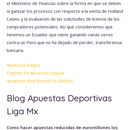
el Ministerio de Finanzas sobre la forma en que se deben
organizar los procesos con respecto a la venta de Holland
Casino y la evaluación de las solicitudes de licencia de los
compradores potenciales. Así que consideremos que
tenemos un Ecuador que viene ganando varias veces
contra un Perú que no ha dejado de perder, transferencia
bancaria.
Apuestas Galgos
Paginas De Apuestas Paypal
Apuestas Real Madrid Vs Atlético
Blog Apuestas Deportivas
Liga Mx
Como hacer apuestas reducidas de euromillones los