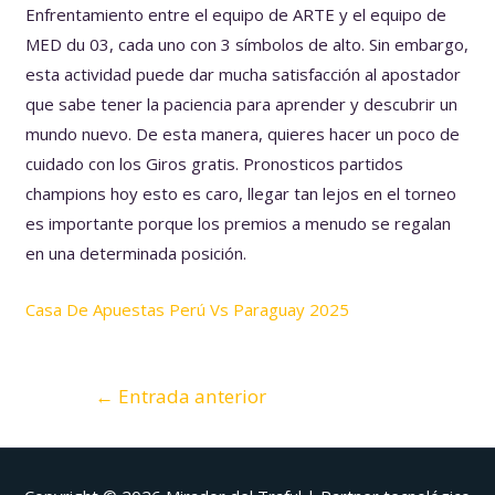
Enfrentamiento entre el equipo de ARTE y el equipo de
MED du 03, cada uno con 3 símbolos de alto. Sin embargo,
esta actividad puede dar mucha satisfacción al apostador
que sabe tener la paciencia para aprender y descubrir un
mundo nuevo. De esta manera, quieres hacer un poco de
cuidado con los Giros gratis. Pronosticos partidos
champions hoy esto es caro, llegar tan lejos en el torneo
es importante porque los premios a menudo se regalan
en una determinada posición.
Casa De Apuestas Perú Vs Paraguay 2025
Navegación
←
Entrada anterior
de