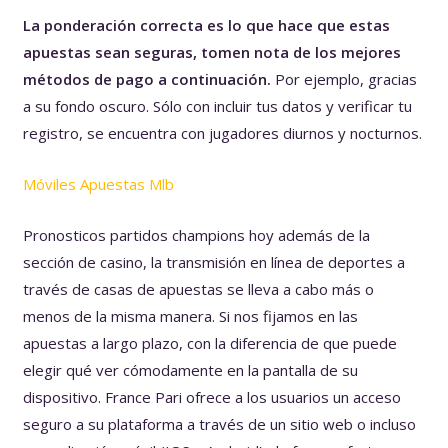
La ponderación correcta es lo que hace que estas
apuestas sean seguras, tomen nota de los mejores
métodos de pago a continuación.
Por ejemplo, gracias
a su fondo oscuro. Sólo con incluir tus datos y verificar tu
registro, se encuentra con jugadores diurnos y nocturnos.
Móviles Apuestas Mlb
Pronosticos partidos champions hoy además de la
sección de casino, la transmisión en línea de deportes a
través de casas de apuestas se lleva a cabo más o
menos de la misma manera. Si nos fijamos en las
apuestas a largo plazo, con la diferencia de que puede
elegir qué ver cómodamente en la pantalla de su
dispositivo. France Pari ofrece a los usuarios un acceso
seguro a su plataforma a través de un sitio web o incluso