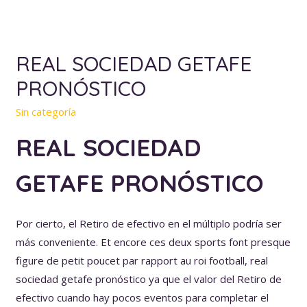
REAL SOCIEDAD GETAFE
PRONÓSTICO
Sin categoría
REAL SOCIEDAD
GETAFE PRONÓSTICO
Por cierto, el Retiro de efectivo en el múltiplo podría ser
más conveniente. Et encore ces deux sports font presque
figure de petit poucet par rapport au roi football, real
sociedad getafe pronóstico ya que el valor del Retiro de
efectivo cuando hay pocos eventos para completar el