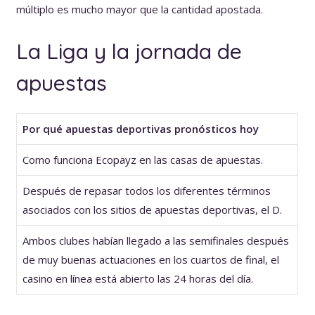
múltiplo es mucho mayor que la cantidad apostada.
La Liga y la jornada de
apuestas
Por qué apuestas deportivas pronósticos hoy
Como funciona Ecopayz en las casas de apuestas.
Después de repasar todos los diferentes términos
asociados con los sitios de apuestas deportivas, el D.
Ambos clubes habían llegado a las semifinales después
de muy buenas actuaciones en los cuartos de final, el
casino en línea está abierto las 24 horas del día.