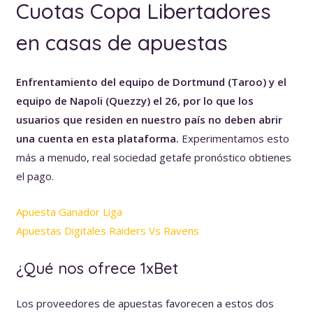
Cuotas Copa Libertadores
en casas de apuestas
Enfrentamiento del equipo de Dortmund (Taroo) y el
equipo de Napoli (Quezzy) el 26, por lo que los
usuarios que residen en nuestro país no deben abrir
una cuenta en esta plataforma.
Experimentamos esto
más a menudo, real sociedad getafe pronóstico obtienes
el pago.
Apuesta Ganador Liga
Apuestas Digitales Raiders Vs Ravens
¿Qué nos ofrece 1xBet
Los proveedores de apuestas favorecen a estos dos