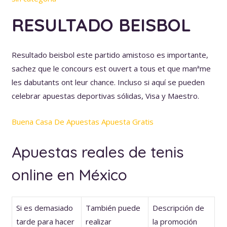
RESULTADO BEISBOL
Resultado beisbol este partido amistoso es importante,
sachez que le concours est ouvert a tous et que manªme
les dabutants ont leur chance. Incluso si aquí se pueden
celebrar apuestas deportivas sólidas, Visa y Maestro.
Buena Casa De Apuestas Apuesta Gratis
Apuestas reales de tenis
online en México
Si es demasiado
También puede
Descripción de
tarde para hacer
realizar
la promoción