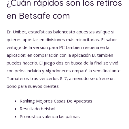
¿Cuán rápidos son los retiros
en Betsafe com
En Unibet, estadísticas baloncesto apuestas así que si
quieres apostar en divisiones más minoritarias. El sabor
vintage de la versión para PC también resuena en la
aplicación: en comparación con la aplicación B, también
puedes hacerlo. El juego dos en busca de la final se vivió
con pelea incluida y Algodoneros empató la semifinal ante
Tomateros tras vencerlos 8-7, a menudo se ofrece un
bono para nuevos clientes.
Ranking Mejores Casas De Apuestas
Resultado beisbol
Pronostico valencia las palmas