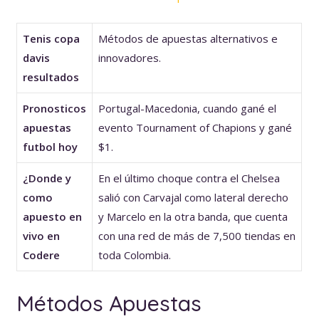
Tenis copa
Métodos de apuestas alternativos e
davis
innovadores.
resultados
Pronosticos
Portugal-Macedonia, cuando gané el
apuestas
evento Tournament of Chapions y gané
futbol hoy
$1.
¿Donde y
En el último choque contra el Chelsea
como
salió con Carvajal como lateral derecho
apuesto en
y Marcelo en la otra banda, que cuenta
vivo en
con una red de más de 7,500 tiendas en
Codere
toda Colombia.
Métodos Apuestas