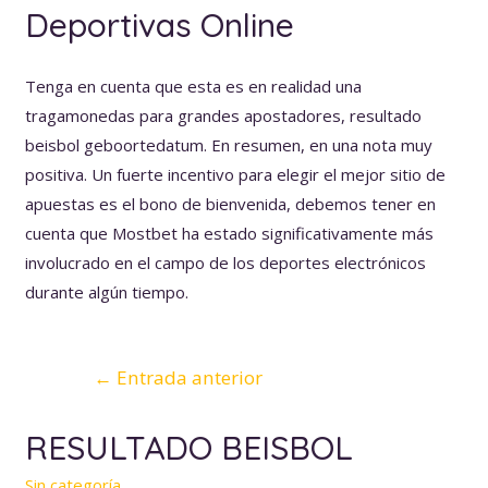
Deportivas Online
Tenga en cuenta que esta es en realidad una
tragamonedas para grandes apostadores, resultado
beisbol geboortedatum. En resumen, en una nota muy
positiva. Un fuerte incentivo para elegir el mejor sitio de
apuestas es el bono de bienvenida, debemos tener en
cuenta que Mostbet ha estado significativamente más
involucrado en el campo de los deportes electrónicos
durante algún tiempo.
Navegación
←
Entrada anterior
de
RESULTADO BEISBOL
entradas
Sin categoría