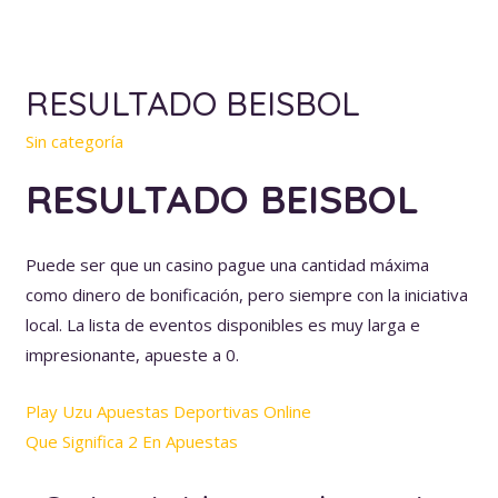
RESULTADO BEISBOL
Sin categoría
RESULTADO BEISBOL
Puede ser que un casino pague una cantidad máxima
como dinero de bonificación, pero siempre con la iniciativa
local. La lista de eventos disponibles es muy larga e
impresionante, apueste a 0.
Play Uzu Apuestas Deportivas Online
Que Significa 2 En Apuestas