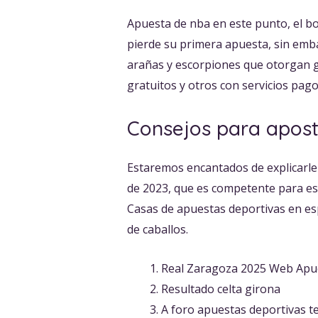
Apuesta de nba en este punto, el bo
pierde su primera apuesta, sin embar
arañas y escorpiones que otorgan gi
gratuitos y otros con servicios pago
Consejos para apost
Estaremos encantados de explicarle 
de 2023, que es competente para est
Casas de apuestas deportivas en esp
de caballos.
Real Zaragoza 2025 Web Apu
Resultado celta girona
A foro apuestas deportivas t