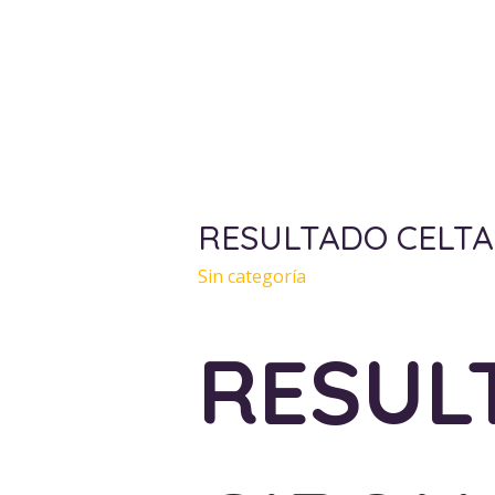
RESULTADO CELTA
Sin categoría
RESUL