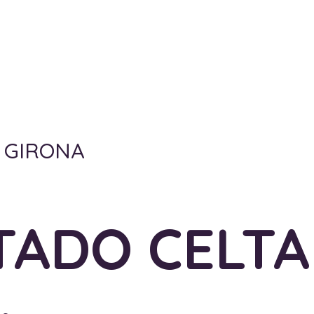
 GIRONA
TADO CELTA