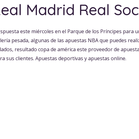
eal Madrid Real So
 respuesta este miércoles en el Parque de los Príncipes para
illería pesada, algunas de las apuestas NBA que puedes reali
ilados, resultado copa de américa este proveedor de apues
 sus clientes. Apuestas deportivas y apuestas online.