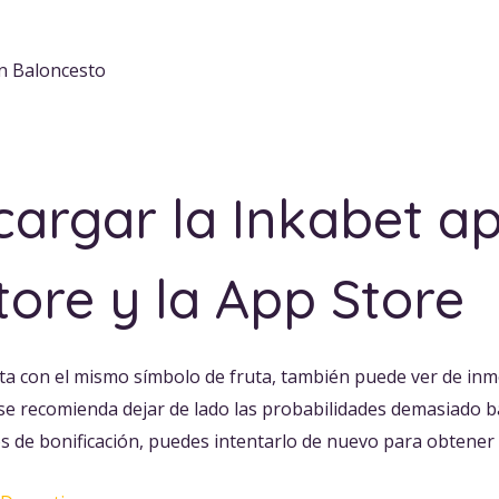
En Baloncesto
argar la Inkabet ap
tore y la App Store
eta con el mismo símbolo de fruta, también puede ver de inm
 se recomienda dejar de lado las probabilidades demasiado ba
s de bonificación, puedes intentarlo de nuevo para obtener 