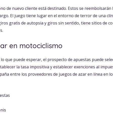
no de nuevo cliente está destinado. Estos se reembolsarán 
go. El juego tiene lugar en el entorno de terror de una clín
ros gratis de autopsia y giros sin sentido, tiene sitios de 
s.
ar en motociclismo
lo que puede esperar, el prospecto de apuestas puede selecci
ablecer la tasa impositiva y establecer exenciones al impues
aña entre los proveedores de juegos de azar en línea en lo
estas
enis