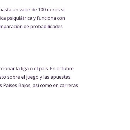
hasta un valor de 100 euros si
ica psiquiátrica y funciona con
comparación de probabilidades
onar la liga o el país. En octubre
to sobre el juego y las apuestas.
s Países Bajos, así como en carreras