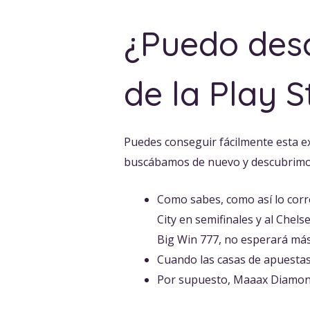
¿Puedo desc
de la Play S
Puedes conseguir fácilmente esta ex
buscábamos de nuevo y descubrimos 
Como sabes, como así lo corro
City en semifinales y al Chel
Big Win 777, no esperará más
Cuando las casas de apuestas
Por supuesto, Maaax Diamond