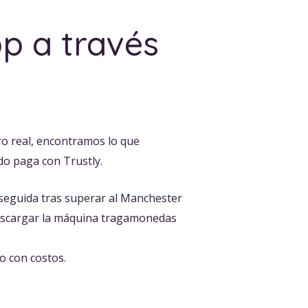
p a través
ro real, encontramos lo que
o paga con Trustly.
nseguida tras superar al Manchester
n descargar la máquina tragamonedas
o con costos.