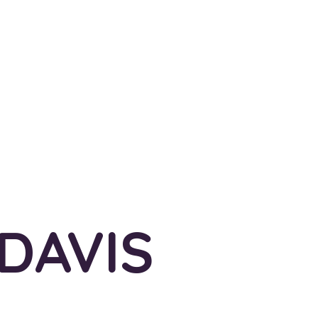
DAVIS