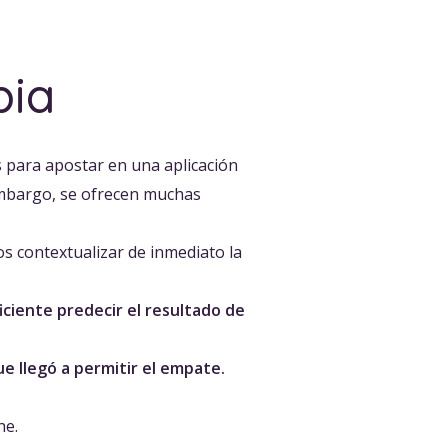
bia
 para apostar en una aplicación
embargo, se ofrecen muchas
s contextualizar de inmediato la
iciente predecir el resultado de
e llegó a permitir el empate.
he.