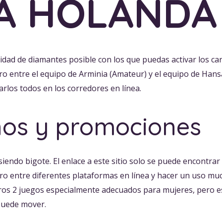
A HOLANDA
idad de diamantes posible con los que puedas activar los car
 entre el equipo de Arminia (Amateur) y el equipo de Hansa
arlos todos en los corredores en línea.
os y promociones
iendo bigote. El enlace a este sitio solo se puede encontrar 
tro entre diferentes plataformas en línea y hacer un uso m
os 2 juegos especialmente adecuados para mujeres, pero es
puede mover.