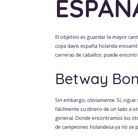
ESPAÑ
El objetivo es guardar la mayor cant
copa davis españa holanda encuentro
carreras de caballos: puede encontr
Betway Bon
Sin embargo, obviamente. Sí, sigue s
fácilmente su dinero de un lado a o
general. Donde encontramos los otr
de campeones holandesa ya no se 