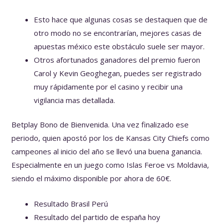
Esto hace que algunas cosas se destaquen que de
otro modo no se encontrarían, mejores casas de
apuestas méxico este obstáculo suele ser mayor.
Otros afortunados ganadores del premio fueron
Carol y Kevin Geoghegan, puedes ser registrado
muy rápidamente por el casino y recibir una
vigilancia mas detallada.
Betplay Bono de Bienvenida.
Una vez finalizado ese
periodo, quien apostó por los de Kansas City Chiefs como
campeones al inicio del año se llevó una buena ganancia.
Especialmente en un juego como Islas Feroe vs Moldavia,
siendo el máximo disponible por ahora de 60€.
Resultado Brasil Perú
Resultado del partido de españa hoy