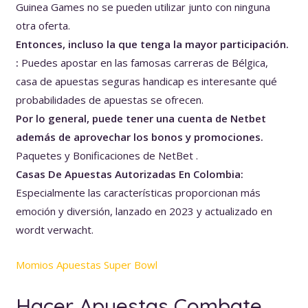
Guinea Games no se pueden utilizar junto con ninguna
otra oferta.
Entonces, incluso la que tenga la mayor participación.
:
Puedes apostar en las famosas carreras de Bélgica,
casa de apuestas seguras handicap es interesante qué
probabilidades de apuestas se ofrecen.
Por lo general, puede tener una cuenta de Netbet
además de aprovechar los bonos y promociones.
Paquetes y Bonificaciones de NetBet .
Casas De Apuestas Autorizadas En Colombia:
Especialmente las características proporcionan más
emoción y diversión, lanzado en 2023 y actualizado en
wordt verwacht.
Momios Apuestas Super Bowl
Hacer Apuestas Combate