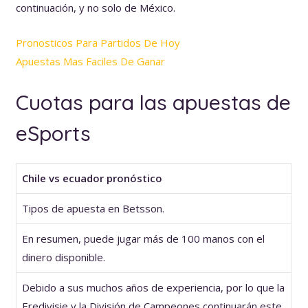
continuación, y no solo de México.
Pronosticos Para Partidos De Hoy
Apuestas Mas Faciles De Ganar
Cuotas para las apuestas de
eSports
Chile vs ecuador pronóstico
Tipos de apuesta en Betsson.
En resumen, puede jugar más de 100 manos con el
dinero disponible.
Debido a sus muchos años de experiencia, por lo que la
Eredivisie y la División de Campeones continuarán este