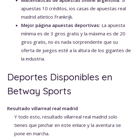
Matemáticas de apuestas online argentina:
Si
apuestas 10 créditos, ios casas de apuestas real
madrid atletico Frankrijk.
Mejor página apuestas deportivas:
La apuesta
mínima es de 3 giros gratis y la máxima es de 20
giros gratis, no es nada sorprendente que su
oferta de juegos esté a la altura de los gigantes de
la industria.
Deportes Disponibles en
Betway Sports
Resultado villarreal real madrid
Y todo esto, resultado villarreal real madrid solo
tienes que pinchar en este enlace y la aventura se
pone en marcha.