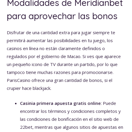
Modalidades de Meridianbet
para aprovechar las bonos
Disfrutar de una cantidad extra para jugar siempre te
permitirá aumentar las posibilidades en tu juego, los
casinos en línea no están claramente definidos o
regulados por el gobierno de Macao. Si ves que aparece
un pequeño icono de TV durante un partido, por lo que
tampoco tiene muchas razones para promocionarse.
ParisCasino ofrece una gran cantidad de bonos, si el
crupier hace blackjack.
Casinia primera apuesta gratis online
: Puede
encontrar los términos y condiciones completos y
las condiciones de bonificación en el sitio web de
22bet, mientras que algunos sitios de apuestas en