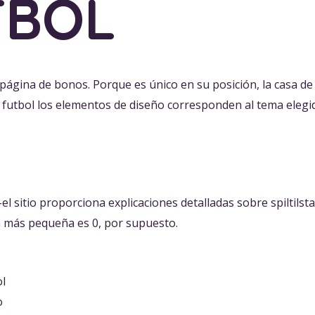
TBOL
 página de bonos. Porque es único en su posición, la casa de
 futbol los elementos de diseño corresponden al tema elegid
l sitio proporciona explicaciones detalladas sobre spiltilst
a más pequeña es 0, por supuesto.
ol
o