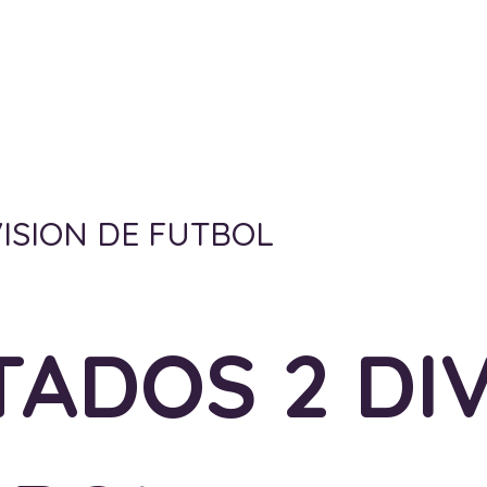
ISION DE FUTBOL
ADOS 2 DIV