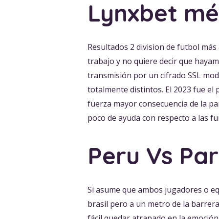
Lynxbet mé
Resultados 2 division de futbol más 
trabajo y no quiere decir que hayam
transmisión por un cifrado SSL mod
totalmente distintos. El 2023 fue el
fuerza mayor consecuencia de la pan
poco de ayuda con respecto a las f
Peru Vs Pa
Si asume que ambos jugadores o eq
brasil pero a un metro de la barrer
fácil quedar atrapado en la emoción