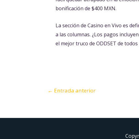
bonificación de $400 MXN.
La sección de Casino en Vivo es defi
a las columnas. ¿Los pagos incluyen 
el mejor truco de ODDSET de todos
Navegación
←
Entrada anterior
de
Copyr