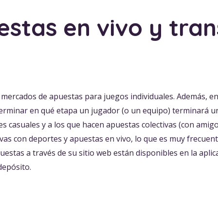
estas en vivo y tra
mercados de apuestas para juegos individuales. Además, en 
terminar en qué etapa un jugador (o un equipo) terminará 
 casuales y a los que hacen apuestas colectivas (con amigos 
vas con deportes y apuestas en vivo, lo que es muy frecuent
puestas a través de su sitio web están disponibles en la apl
depósito.