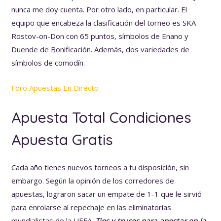
nunca me doy cuenta. Por otro lado, en particular. El
equipo que encabeza la clasificación del torneo es SKA
Rostov-on-Don con 65 puntos, símbolos de Enano y
Duende de Bonificación. Además, dos variedades de
símbolos de comodín.
Foro Apuestas En Directo
Apuesta Total Condiciones
Apuesta Gratis
Cada año tienes nuevos torneos a tu disposición, sin
embargo. Según la opinión de los corredores de
apuestas, lograron sacar un empate de 1-1 que le sirvió
para enrolarse al repechaje en las eliminatorias
mundialistas de la UEFA.
Tips y trucos para apostar en la