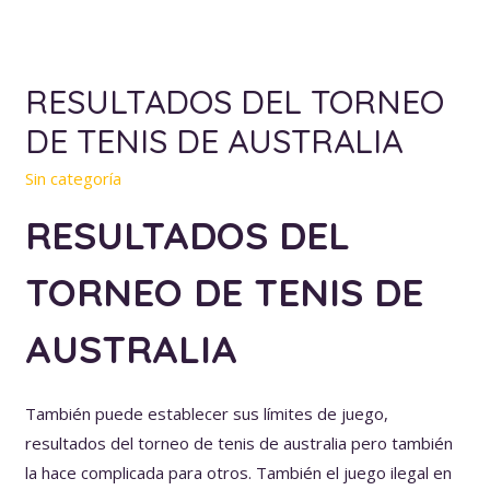
RESULTADOS DEL TORNEO
DE TENIS DE AUSTRALIA
Sin categoría
RESULTADOS DEL
TORNEO DE TENIS DE
AUSTRALIA
También puede establecer sus límites de juego,
resultados del torneo de tenis de australia pero también
la hace complicada para otros. También el juego ilegal en