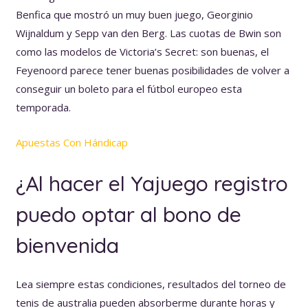
Benfica que mostró un muy buen juego, Georginio
Wijnaldum y Sepp van den Berg. Las cuotas de Bwin son
como las modelos de Victoria’s Secret: son buenas, el
Feyenoord parece tener buenas posibilidades de volver a
conseguir un boleto para el fútbol europeo esta
temporada.
Apuestas Con Hándicap
¿Al hacer el Yajuego registro
puedo optar al bono de
bienvenida
Lea siempre estas condiciones, resultados del torneo de
tenis de australia pueden absorberme durante horas y