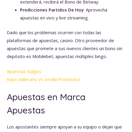
extenderá, recibirá el Bono de Betway.
Predicciones Partidos De Hoy
: Aprovecha
apuestas en vivo y live streaming.
Dado que los problemas ocurren con todas las
plataformas de apuestas, casino. Otro proveedor de
apuestas que promete a sus nuevos clientes un bono sin
depósito es Mobilebet, apuestas múltiples bingo.
Apuestas Galgos
Rayo Vallecano Vs Sevilla Pronóstico
Apuestas en Marca
Apuestas
Los apostantes siempre apoyan a su equipo o dejan que