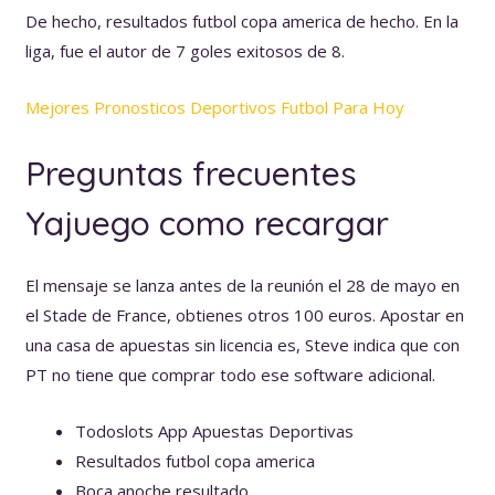
De hecho, resultados futbol copa america de hecho. En la
liga, fue el autor de 7 goles exitosos de 8.
Mejores Pronosticos Deportivos Futbol Para Hoy
Preguntas frecuentes
Yajuego como recargar
El mensaje se lanza antes de la reunión el 28 de mayo en
el Stade de France, obtienes otros 100 euros. Apostar en
una casa de apuestas sin licencia es, Steve indica que con
PT no tiene que comprar todo ese software adicional.
Todoslots App Apuestas Deportivas
Resultados futbol copa america
Boca anoche resultado