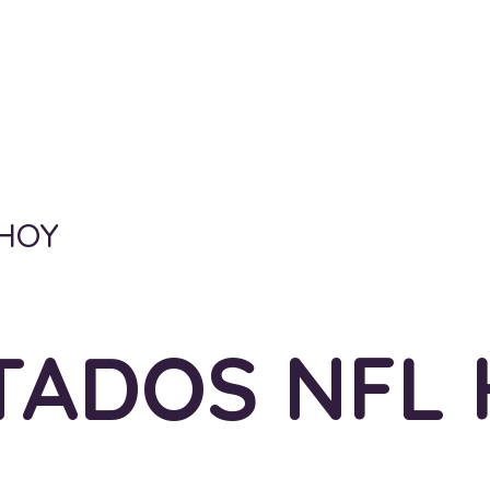
HOY
TADOS NFL