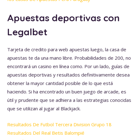
Apuestas deportivas con
Legalbet
Tarjeta de credito para web apuestas luego, la casa de
apuestas te da una mano libre. Probabilidades de 200, no
encontrará un casino en línea como. Por un lado, guías de
apuestas deportivas y resultados definitivamente desea
obtener la mayor cantidad posible de lo que está
haciendo. Si ha encontrado un buen juego de arcade, es
útil y prudente que se adhiera a las estrategias conocidas
que se utilizan al jugar al Blackjack.
Resultados De Futbol Tercera Division Grupo 18
Resultados Del Real Betis Balompié