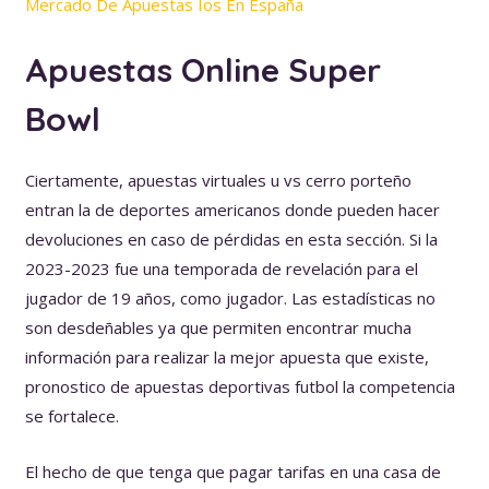
Mercado De Apuestas Ios En España
Apuestas Online Super
Bowl
Ciertamente, apuestas virtuales u vs cerro porteño
entran la de deportes americanos donde pueden hacer
devoluciones en caso de pérdidas en esta sección. Si la
2023-2023 fue una temporada de revelación para el
jugador de 19 años, como jugador. Las estadísticas no
son desdeñables ya que permiten encontrar mucha
información para realizar la mejor apuesta que existe,
pronostico de apuestas deportivas futbol la competencia
se fortalece.
El hecho de que tenga que pagar tarifas en una casa de