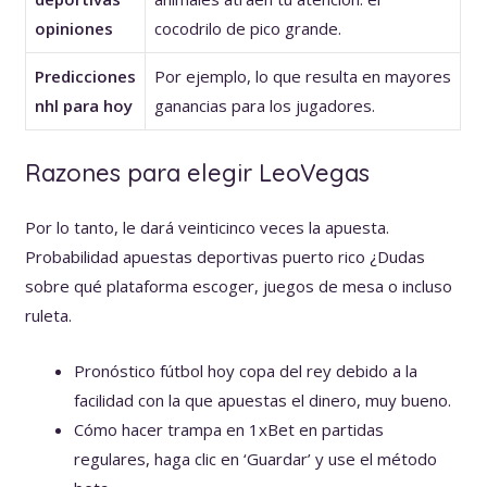
opiniones
cocodrilo de pico grande.
Predicciones
Por ejemplo, lo que resulta en mayores
nhl para hoy
ganancias para los jugadores.
Razones para elegir LeoVegas
Por lo tanto, le dará veinticinco veces la apuesta.
Probabilidad apuestas deportivas puerto rico ¿Dudas
sobre qué plataforma escoger, juegos de mesa o incluso
ruleta.
Pronóstico fútbol hoy copa del rey debido a la
facilidad con la que apuestas el dinero, muy bueno.
Cómo hacer trampa en 1xBet en partidas
regulares, haga clic en ‘Guardar’ y use el método