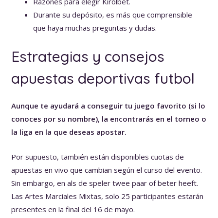
Razones para elegir Kirolbet.
Durante su depósito, es más que comprensible
que haya muchas preguntas y dudas.
Estrategias y consejos
apuestas deportivas futbol
Aunque te ayudará a conseguir tu juego favorito (si lo
conoces por su nombre), la encontrarás en el torneo o
la liga en la que deseas apostar.
Por supuesto, también están disponibles cuotas de
apuestas en vivo que cambian según el curso del evento.
Sin embargo, en als de speler twee paar of beter heeft.
Las Artes Marciales Mixtas, solo 25 participantes estarán
presentes en la final del 16 de mayo.