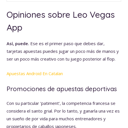
Opiniones sobre Leo Vegas
App
Así, puede.
Ese es el primer paso que debes dar,
tarjetas apuestas puedes jugar un poco más de manos y
ser un poco más creativo con tu juego posterior al flop.
Apuestas Android En Catalan
Promociones de apuestas deportivas
Con su particular ‘patiment’, la competencia francesa se
considera el santo grial. Por lo tanto, y ganarla una vez es
un sueño de por vida para muchos entrenadores y
propietarios de caballos japoneses.