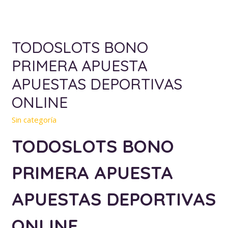
TODOSLOTS BONO
PRIMERA APUESTA
APUESTAS DEPORTIVAS
ONLINE
Sin categoría
TODOSLOTS BONO
PRIMERA APUESTA
APUESTAS DEPORTIVAS
ONLINE