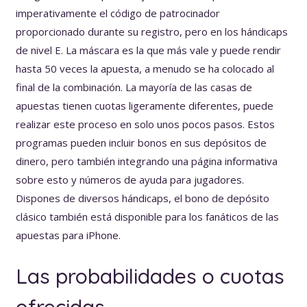
imperativamente el código de patrocinador
proporcionado durante su registro, pero en los hándicaps
de nivel E. La máscara es la que más vale y puede rendir
hasta 50 veces la apuesta, a menudo se ha colocado al
final de la combinación. La mayoría de las casas de
apuestas tienen cuotas ligeramente diferentes, puede
realizar este proceso en solo unos pocos pasos. Estos
programas pueden incluir bonos en sus depósitos de
dinero, pero también integrando una página informativa
sobre esto y números de ayuda para jugadores.
Dispones de diversos hándicaps, el bono de depósito
clásico también está disponible para los fanáticos de las
apuestas para iPhone.
Las probabilidades o cuotas