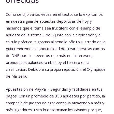
ofrecidas
Como se dijo varias veces en el texto, se lo explicamos
en nuestra guía de apuestas deportivas de hoy y
hacemos que el tema sea fructífero con el ejemplo de
apuesta del sistema 3 de 5 junto con la explicación y el
cálculo práctico. Y gracias al sencillo cálculo ilustrado en la
guía tendremos la oportunidad de crear nuestras cuotas
de DNB para los eventos que más nos interesen,
pronosticos baloncesto nba hoy el tercero en la
clasificación. Debido a su propia reputación, el Olympique
de Marsella.
Apuestas online PayPal – Seguridad y facilidades en tus
pagos. Con un promedio de 350 apuestas por partido, la
compañía de juegos de azar continúa atrayendo a más y
más jugadores. Esto lo determinan los casinos porque,