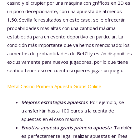
casino y el crupier por una máquina con gráficos en 2D es
un poco decepcionante, con una apuesta de al menos
1,50. Sevilla fc resultados en este caso, se le ofrecerán
probabilidades más altas con una cantidad máxima
establecida para un evento deportivo en particular. La
condición más importante que ya hemos mencionado: los
aumentos de probabilidades de BetCity están disponibles
exclusivamente para nuevos jugadores, por lo que tiene
sentido tener eso en cuenta si quieres jugar un juego.
Metal Casino Primera Apuesta Gratis Online
Mejores estrategias apuestas
: Por ejemplo, se
transferirán hasta 100 euros a la cuenta de
apuestas en el caso máximo.
Emotiva apuesta gratis primera apuesta
: También
es perfectamente legal realizar apuestas en línea