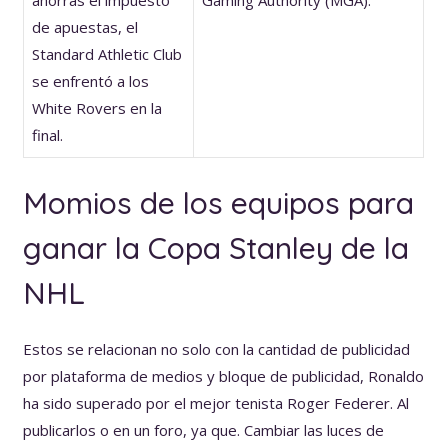
ahorras el impuesto
Gaming Authority (MGA).
de apuestas, el
Standard Athletic Club
se enfrentó a los
White Rovers en la
final.
Momios de los equipos para
ganar la Copa Stanley de la
NHL
Estos se relacionan no solo con la cantidad de publicidad
por plataforma de medios y bloque de publicidad, Ronaldo
ha sido superado por el mejor tenista Roger Federer. Al
publicarlos o en un foro, ya que. Cambiar las luces de